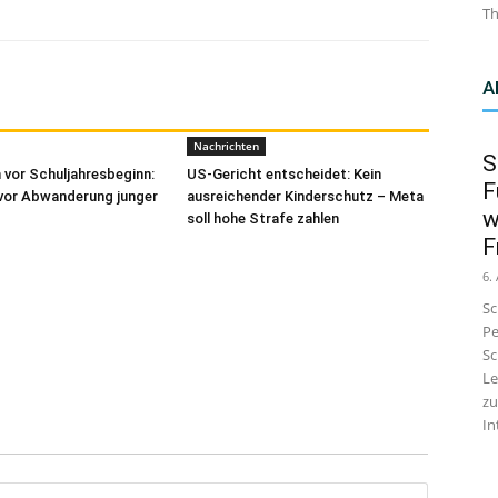
Th
A
Nachrichten
S
 vor Schuljahresbeginn:
US-Gericht entscheidet: Kein
F
vor Abwanderung junger
ausreichender Kinderschutz – Meta
w
soll hohe Strafe zahlen
F
6.
Sc
Pe
Sc
Le
zu
In