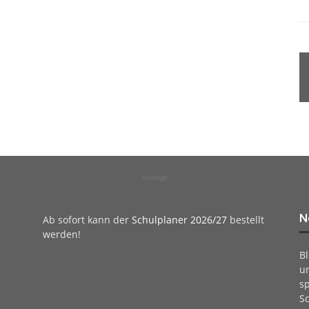
Anzeige
N
Ab sofort kann der
Schulplaner 2026/27
bestellt
werden!
B
u
sp
Sc