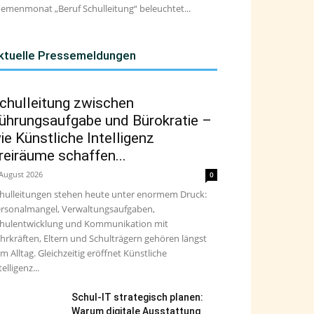
emenmonat „Beruf Schulleitung“ beleuchtet...
ktuelle Pressemeldungen
chulleitung zwischen
ührungsaufgabe und Bürokratie –
ie Künstliche Intelligenz
reiräume schaffen...
 August 2026
0
hulleitungen stehen heute unter enormem Druck:
rsonalmangel, Verwaltungsaufgaben,
hulentwicklung und Kommunikation mit
hrkräften, Eltern und Schulträgern gehören längst
m Alltag. Gleichzeitig eröffnet Künstliche
telligenz...
Schul-IT strategisch planen:
Warum digitale Ausstattung