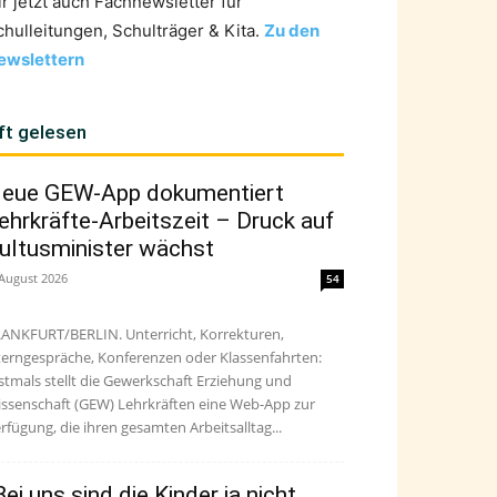
ir jetzt auch Fachnewsletter für
chulleitungen, Schulträger & Kita.
Zu den
ewslettern
ft gelesen
eue GEW-App dokumentiert
ehrkräfte-Arbeitszeit – Druck auf
ultusminister wächst
 August 2026
54
ANKFURT/BERLIN. Unterricht, Korrekturen,
terngespräche, Konferenzen oder Klassenfahrten:
stmals stellt die Gewerkschaft Erziehung und
ssenschaft (GEW) Lehrkräften eine Web-App zur
rfügung, die ihren gesamten Arbeitsalltag...
Bei uns sind die Kinder ja nicht