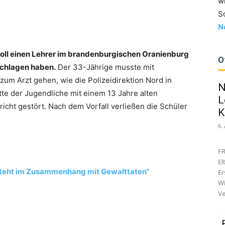
w
S
N
 soll einen Lehrer im brandenburgischen Oranienburg
O
eschlagen haben.
Der 33-Jährige musste mit
zum Arzt gehen, wie die Polizeidirektion Nord in
N
tte der Jugendliche mit einem 13 Jahre alten
L
icht gestört. Nach dem Vorfall verließen die Schüler
K
6.
FR
El
steht im Zusammenhang mit Gewalttaten“
Er
Wi
Ve
„