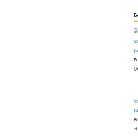
B
S
Ju
Pr
Un
S
J
Pr
ei