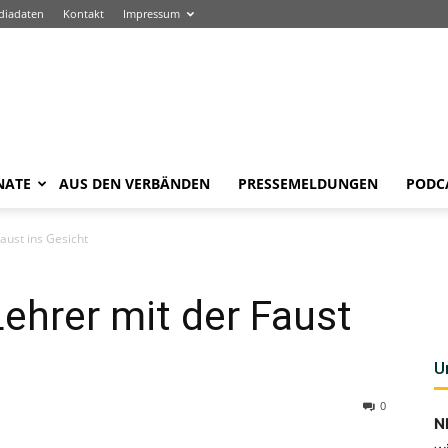
diadaten
Kontakt
Impressum
NATE
AUS DEN VERBÄNDEN
PRESSEMELDUNGEN
PODC
aust ins Gesicht
Lehrer mit der Faust
U
0
N