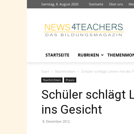
Samstag, 8. August 2026
Startseite
Über uns
Me
News4teachers
STARTSEITE
RUBRIKEN
THEMENMO
Start
Nachrichten
Schüler schlägt Lehrer mit der F
Nachrichten
Praxis
Schüler schlägt 
ins Gesicht
8. Dezember 2012