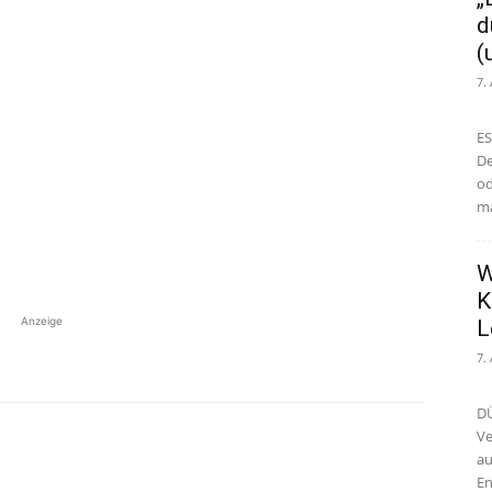
d
(
7.
ES
De
od
ma
W
K
Anzeige
L
7.
DÜ
Ve
au
En