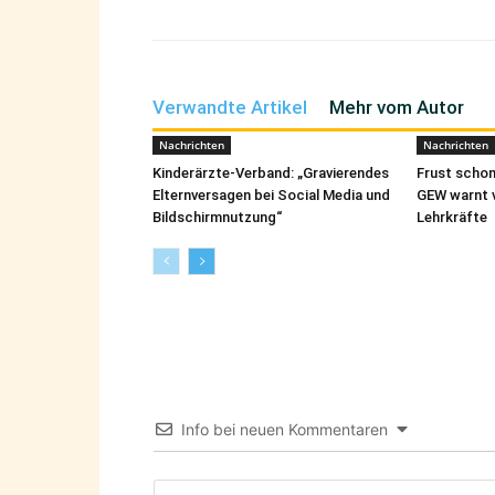
Verwandte Artikel
Mehr vom Autor
Nachrichten
Nachrichten
Kinderärzte-Verband: „Gravierendes
Frust schon
Elternversagen bei Social Media und
GEW warnt 
Bildschirmnutzung“
Lehrkräfte
Info bei neuen Kommentaren