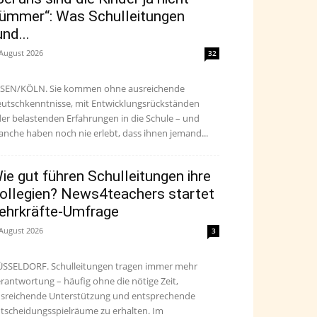
ümmer“: Was Schulleitungen
und...
 August 2026
32
SEN/KÖLN. Sie kommen ohne ausreichende
utschkenntnisse, mit Entwicklungsrückständen
er belastenden Erfahrungen in die Schule – und
nche haben noch nie erlebt, dass ihnen jemand...
ie gut führen Schulleitungen ihre
ollegien? News4teachers startet
ehrkräfte-Umfrage
 August 2026
3
SSELDORF. Schulleitungen tragen immer mehr
rantwortung – häufig ohne die nötige Zeit,
sreichende Unterstützung und entsprechende
tscheidungsspielräume zu erhalten. Im