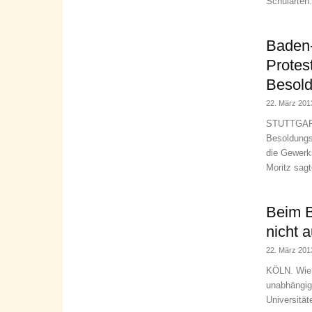
Schularten.
Baden
Protes
Besol
22. März 201
STUTTGART.
Besoldungs
die Gewerk
Moritz sagt
Beim B
nicht 
22. März 201
KÖLN. Wie e
unabhängig 
Universitä