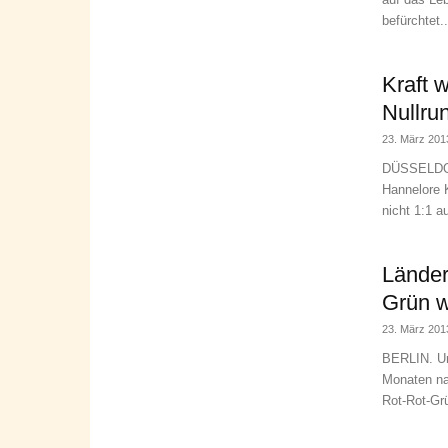
befürchtet..
Kraft 
Nullru
23. März 201
DÜSSELDORF
Hannelore K
nicht 1:1 a
Länder
Grün w
23. März 201
BERLIN. Un
Monaten na
Rot-Rot-Grü