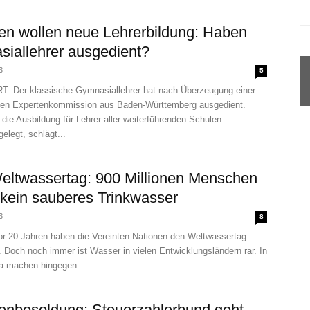
en wollen neue Lehrerbildung: Haben
iallehrer ausgedient?
3
5
 Der klassische Gymnasiallehrer hat nach Überzeugung einer
en Expertenkommission aus Baden-Württemberg ausgedient.
l die Ausbildung für Lehrer aller weiterführenden Schulen
legt, schlägt...
ltwassertag: 900 Millionen Menschen
kein sauberes Trinkwasser
3
8
r 20 Jahren haben die Vereinten Nationen den Weltwassertag
 Doch noch immer ist Wasser in vielen Entwicklungsländern rar. In
pa machen hingegen...
nbesoldung: Steuerzahlerbund geht