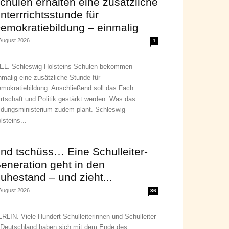
chulen erhalten eine zusätzliche
nterrrichtsstunde für
emokratiebildung – einmalig
 August 2026
1
EL. Schleswig-Holsteins Schulen bekommen
nmalig eine zusätzliche Stunde für
mokratiebildung. Anschließend soll das Fach
rtschaft und Politik gestärkt werden. Was das
ldungsministerium zudem plant. Schleswig-
lsteins...
nd tschüss… Eine Schulleiter-
eneration geht in den
uhestand – und zieht...
 August 2026
36
RLIN. Viele Hundert Schulleiterinnen und Schulleiter
 Deutschland haben sich mit dem Ende des