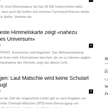
Eine Elterninitiative hat fast 28 500 Unterschriften dafür
 dass auch die fünften und sechsten Gymnasial-Klassen wieder
k dürfen. Vertreter der...
ste Himmelskarte zeigt «nahezu
tes Universum»
3
0
RIS. Astronomen sind begeistert: Das Weltraumteleskop
at ihnen mehr Informationen beschert, als sie zu träumen wagten.
A
taufnahme des Himmels zeigt das älteste Licht...
gen: Laut Matschie wird keine Schulart
La
ugt
Si
3
0
Ze
i der Zahl der eingesetzten Lehrer gibt es nach Angaben von
nister Christoph Matschie (SPD) keine Bevorzugung von