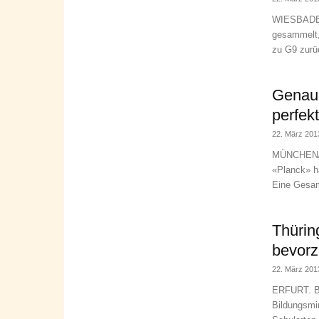
WIESBADEN. 
gesammelt,
zu G9 zurüc
Genaue
perfek
22. März 201
MÜNCHEN/PA
«Planck» h
Eine Gesam
Thürin
bevorz
22. März 201
ERFURT. Be
Bildungsmi