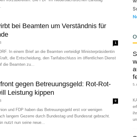
w
.
S
N
wirbt bei Beamten um Verständnis für
nde
O
3
1
. In einem Brief an die Beamten verteidigt Ministerpräsidentin
S
raft, die Entscheidung, den Tarifabschluss im öffentlichen Dienst
w
uf die Beamten zu...
a
f
front gegen Betreuungsgeld: Rot-Rot-
5.
ill Leistung kippen
KA
3
0
er
ion und FDP haben das Betreuungsgeld erst vor wenigen
ih
ch langem Gezerre durch Bundestag und Bundesrat gebracht.
un
n nutzt nun seine neue...