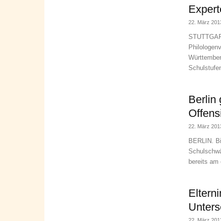
Exper
22. März 201
STUTTGART.
Philologen
Württember
Schulstufen
Berlin
Offens
22. März 201
BERLIN. Bis
Schulschwän
bereits am 
Elterni
Unters
22. März 201