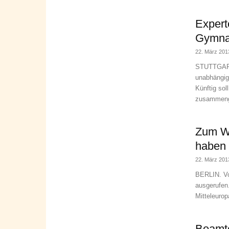
Expert
Gymnas
22. März 201
STUTTGART.
unabhängig
Künftig sol
zusammenge
Zum We
haben 
22. März 201
BERLIN. Vo
ausgerufen.
Mitteleuro
Beamte