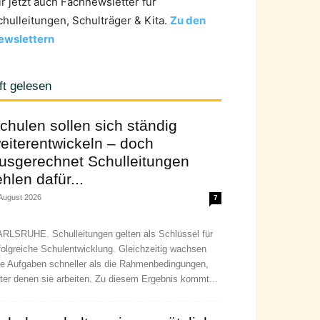
ir jetzt auch Fachnewsletter für
chulleitungen, Schulträger & Kita.
Zu den
ewslettern
ft gelesen
chulen sollen sich ständig
eiterentwickeln – doch
usgerechnet Schulleitungen
ehlen dafür...
 August 2026
7
RLSRUHE. Schulleitungen gelten als Schlüssel für
folgreiche Schulentwicklung. Gleichzeitig wachsen
re Aufgaben schneller als die Rahmenbedingungen,
ter denen sie arbeiten. Zu diesem Ergebnis kommt...