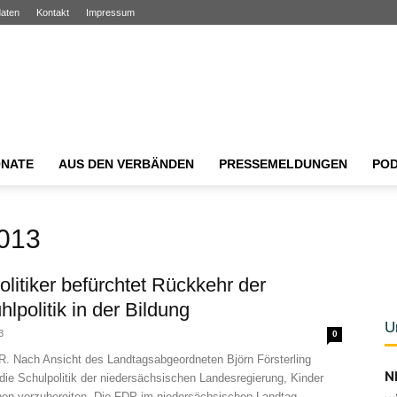
aten
Kontakt
Impressum
NATE
AUS DEN VERBÄNDEN
PRESSEMELDUNGEN
PO
2013
litiker befürchtet Rückkehr der
lpolitik in der Bildung
U
3
0
Nach Ansicht des Landtagsabgeordneten Björn Försterling
N
 die Schulpolitik der niedersächsischen Landesregierung, Kinder
ben vorzubereiten. Die FDP im niedersächsischen Landtag