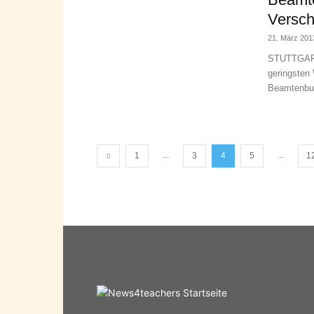
Versch
21. März 201
STUTTGART
geringsten 
Beamtenbun
...
...
1
3
4
5
1