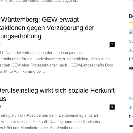
 Alle Schularten würden unterstützt, sagte er...
B
-Württemberg: GEW erwägt
taktionen gegen Verzögerung der
dungserhöhung
S
3
1
Ju
 Nach der Entscheidung der Landesregierung,
erhöhungen für die Landesbeamten zu verschieben, denkt auch
Pr
schaft GEW über Protestaktionen nach. GEW-Landeschefin Doro
ei
e, Mitte April komme der...
erufseinstieg wirkt sich soziale Herkunft
aus
S
3
0
J
rfolgreich Uni-Absolventen beim Berufseinstieg sind, ist
Pr
von ihrer sozialen Herkunft. Das legt eine neue Studie der
sc
ten Köln und Mannheim nahe. Akademikerkinder...