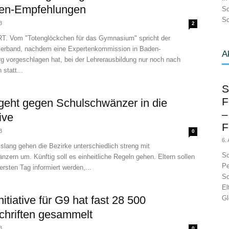
ten-Empfehlungen
Sc
Sc
3
2
 Vom "Totenglöckchen für das Gymnasium" spricht der
verband, nachdem eine Expertenkommission in Baden-
A
g vorgeschlagen hat, bei der Lehrerausbildung nur noch nach
 statt...
S
F
 geht gegen Schulschwänzer in die
–
ive
F
3
0
6.
lang gehen die Bezirke unterschiedlich streng mit
Sc
zern um. Künftig soll es einheitliche Regeln gehen. Eltern sollen
Pe
ersten Tag informiert werden,...
Sc
El
nitiative für G9 hat fast 28 500
Gl
chriften gesammelt
3
0