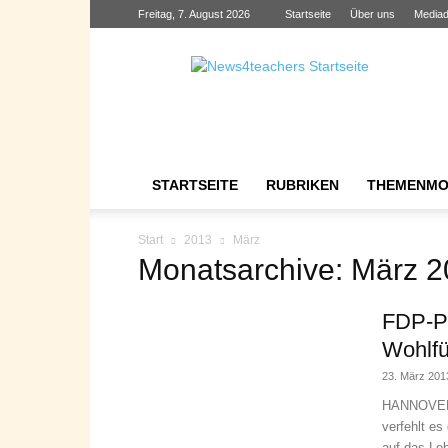
Freitag, 7. August 2026
Startseite
Über uns
Mediad
News4teachers
STARTSEITE
RUBRIKEN
THEMENMO
Start
2013
März
Monatsarchive: März 
FDP-Po
Wohlfüh
23. März 201
HANNOVER. 
verfehlt es
auf das Le