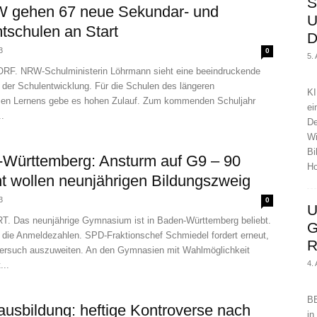
S
W gehen 67 neue Sekundar- und
U
schulen an Start
D
3
0
5.
. NRW-Schulministerin Löhrmann sieht eine beeindruckende
 der Schulentwicklung. Für die Schulen des längeren
KI
n Lernens gebe es hohen Zulauf. Zum kommenden Schuljahr
ei
.
De
Wi
Bi
Württemberg: Ansturm auf G9 – 90
Ho
t wollen neunjährigen Bildungszweig
3
0
U
 Das neunjährige Gymnasium ist in Baden-Württemberg beliebt.
G
 die Anmeldezahlen. SPD-Fraktionschef Schmiedel fordert erneut,
R
ersuch auszuweiten. An den Gymnasien mit Wahlmöglichkeit
4.
...
BE
ausbildung: heftige Kontroverse nach
in