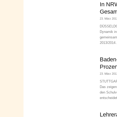
In NR
Gesamt
23. März 201
DÜSSELDORF
Dynamik in
gemeinsame
2013/2014..
Baden-
Prozen
23. März 201
STUTTGART.
Das zeigen
den Schulv
entscheidet
Lehrer