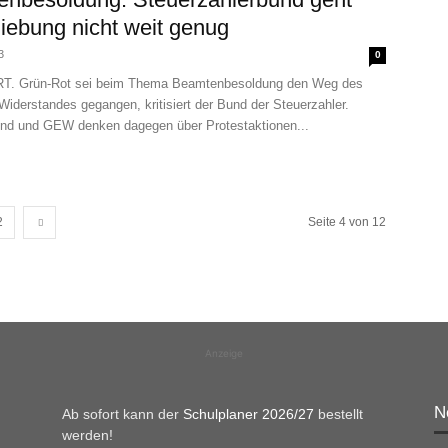
iebung nicht weit genug
3
0
. Grün-Rot sei beim Thema Beamtenbesoldung den Weg des
Widerstandes gegangen, kritisiert der Bund der Steuerzahler.
d und GEW denken dagegen über Protestaktionen...
2
Seite 4 von 12
Anzeige
N
Ab sofort kann der
Schulplaner 2026/27
bestellt
werden!