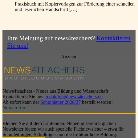
Praxisbuch mit Kopiervorlagen zur Förderung einer schnellen
und leserlichen Handschrift […]
Ihre Meldung auf news4teachers?
Kontaktieren
Sie uns!
Anzeige
News4teachers - Neues aus Bildung und Wissenschaft
Kontaktieren Sie uns:
redaktion@news4teachers.de
Ab sofort kann der
Schulplaner 2026/27
bestellt werden!
Newsletter
Bleiben Sie auf dem Laufenden: Neben unserem täglichen
Newsletter bieten wir auch spezielle Fachnewsletter – etwa für
Schulleitungen, Schulträger und die frühkindliche Bildung.