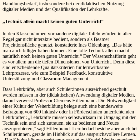
Handlungsbedarf, insbesondere bei der didaktischen Nutzung
digitaler Medien und der Qualifikation der Lehrkräfte.
„Technik allein macht keinen guten Unterricht“
In den Klassenräumen vorhandene digitale Tafeln würden in aller
Regel gar nicht interaktiv bedient, sondern als Beamer-
Projektionsfläche genutzt, konstatierte Ines Oldenburg. „Das hätte
man auch billiger haben können. Eine tolle Technik allein macht
natürlich noch keinen guten Unterricht.“ Der Wissenschaftlerin geht
es vor allem um die tiefen Dimensionen von Unterricht. Denn diese
sind entscheidende Qualitätskriterien für lernwirksame
Lehrprozesse, wie zum Beispiel Feedback, konstruktive
Unterstützung und Classroom Management.
Dass Lehrkräfte, aber auch Schüler:innen ausreichend geschult
werden müssen in der (didaktischen) Anwendung digitaler Medien,
darauf verweist Professor Clemens Hillenbrand. Die Notwendigkeit
einer Kultur der Weiterbildung belege auch eine bundesweite
Befragung von 600 inklusiv oder in Förderschulen unterrichtenden
Lehrkräften: „Lehrkräfte müssen selbstwirksam im Umgang mit der
Technik sein und sich zutrauen, sie zu bedienen und Neues
auszuprobieren,“ sagt Hillenbrand. Lernbedarf bestehe aber auch bei
Schüler:innen, gerade im Hinblick auf das anspruchsvollere Lernen.
„Die Kinder können meistens zwar gut mit Social Media umgehen,