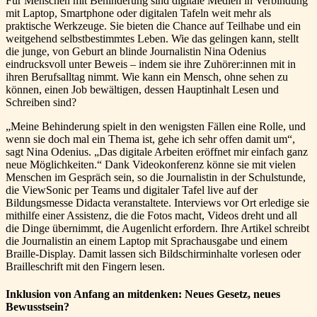
Für Menschen mit Behinderung sind digitale Medien in Verbindung
mit Laptop, Smartphone oder digitalen Tafeln weit mehr als
praktische Werkzeuge. Sie bieten die Chance auf Teilhabe und ein
weitgehend selbstbestimmtes Leben. Wie das gelingen kann, stellt
die junge, von Geburt an blinde Journalistin Nina Odenius
eindrucksvoll unter Beweis – indem sie ihre Zuhörer:innen mit in
ihren Berufsalltag nimmt. Wie kann ein Mensch, ohne sehen zu
können, einen Job bewältigen, dessen Hauptinhalt Lesen und
Schreiben sind?
„Meine Behinderung spielt in den wenigsten Fällen eine Rolle, und
wenn sie doch mal ein Thema ist, gehe ich sehr offen damit um“,
sagt Nina Odenius. „Das digitale Arbeiten eröffnet mir einfach ganz
neue Möglichkeiten.“ Dank Videokonferenz könne sie mit vielen
Menschen im Gespräch sein, so die Journalistin in der Schulstunde,
die ViewSonic per Teams und digitaler Tafel live auf der
Bildungsmesse Didacta veranstaltete. Interviews vor Ort erledige sie
mithilfe einer Assistenz, die die Fotos macht, Videos dreht und all
die Dinge übernimmt, die Augenlicht erfordern. Ihre Artikel schreibt
die Journalistin an einem Laptop mit Sprachausgabe und einem
Braille-Display. Damit lassen sich Bildschirminhalte vorlesen oder
Brailleschrift mit den Fingern lesen.
Inklusion von Anfang an mitdenken: Neues Gesetz, neues
Bewusstsein?