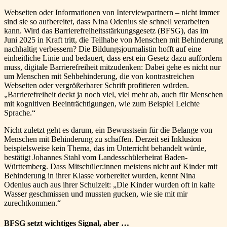
Webseiten oder Informationen von Interviewpartnern – nicht immer
sind sie so aufbereitet, dass Nina Odenius sie schnell verarbeiten
kann. Wird das Barrierefreiheitsstärkungsgesetz (BFSG), das im
Juni 2025 in Kraft tritt, die Teilhabe von Menschen mit Behinderung
nachhaltig verbessern? Die Bildungsjournalistin hofft auf eine
einheitliche Linie und bedauert, dass erst ein Gesetz dazu auffordern
muss, digitale Barrierefreiheit mitzudenken: Dabei gehe es nicht nur
um Menschen mit Sehbehinderung, die von kontrastreichen
Webseiten oder vergrößerbarer Schrift profitieren würden.
„Barrierefreiheit deckt ja noch viel, viel mehr ab, auch für Menschen
mit kognitiven Beeinträchtigungen, wie zum Beispiel Leichte
Sprache.“
Nicht zuletzt geht es darum, ein Bewusstsein für die Belange von
Menschen mit Behinderung zu schaffen. Derzeit sei Inklusion
beispielsweise kein Thema, das im Unterricht behandelt würde,
bestätigt Johannes Stahl vom Landesschülerbeirat Baden-
Württemberg. Dass Mitschüler:innen meistens nicht auf Kinder mit
Behinderung in ihrer Klasse vorbereitet wurden, kennt Nina
Odenius auch aus ihrer Schulzeit: „Die Kinder wurden oft in kalte
Wasser geschmissen und mussten gucken, wie sie mit mir
zurechtkommen.“
BFSG setzt wichtiges Signal, aber …