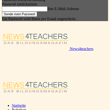
Passwort zurücksetzen
Ihre E-Mail-Adresse
Ein Passwort wird Ihnen per Email zugeschickt.
News4teachers
Startseite
Rubriken