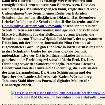
kann den Unterricht auf vielfältige Weise bereichern und
ermöglicht das Lernen abseits von Bücherwissen. Dass das
auch quasi per Mausklick gelingen kann, zeigte das EdTech-
Unternehmen ViewSonic in einer Reihe von hybriden
Schulstunden auf der diesjährigen Didacta. Das Besondere:
Lehrkräfte können die Schulstunden-Reihe kostenlos auf der
Community-Plattform von ViewSonic
anschauen und in der
Schule nutzen – als Diskussionsgrundlage im Unterricht oder
Mikro-Fortbildung für das Kollegium. So zum Beispiel die
Schulstunde zum Thema „Digitale Inklusion“, der sogenannten
Diklusion, mit der blinden Journalistin Nina Odenius als
zugeschalteter Gast. Sie gab Einblicke in ihren Berufsalltag und
in ihre Schulzeit – beides für sie ohne digitale Technik
undenkbar. Live vor Ort in Stuttgart diskutierten mit ihr
gemeinsam die Erziehungswissenschaftlerin Prof. Dr. Ines
Oldenburg sowie der Sonderpädagogik-Professor Clemens
Hillenbrand von der Universität Oldenburg, die Leiterin der
dortigen Lernambulanz Dr. Alissa Schüürmann und der
Sprecher des Landesschülerbeirats Baden-Württemberg
Johannes Stahl über das Potenzial digitaler Medien für
Chancengleichheit.
Einfach aufs Bild klicken und kostenfrei in der Lehrkräfte C