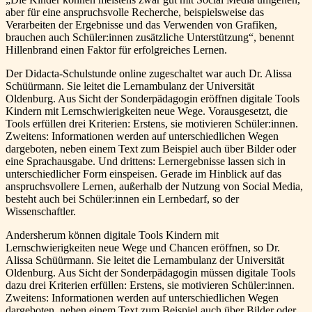
aber für eine anspruchsvolle Recherche, beispielsweise das
Verarbeiten der Ergebnisse und das Verwenden von Grafiken,
brauchen auch Schüler:innen zusätzliche Unterstützung“, benennt
Hillenbrand einen Faktor für erfolgreiches Lernen.
Der Didacta-Schulstunde online zugeschaltet war auch Dr. Alissa
Schüürmann. Sie leitet die Lernambulanz der Universität
Oldenburg. Aus Sicht der Sonderpädagogin eröffnen digitale Tools
Kindern mit Lernschwierigkeiten neue Wege. Vorausgesetzt, die
Tools erfüllen drei Kriterien: Erstens, sie motivieren Schüler:innen.
Zweitens: Informationen werden auf unterschiedlichen Wegen
dargeboten, neben einem Text zum Beispiel auch über Bilder oder
eine Sprachausgabe. Und drittens: Lernergebnisse lassen sich in
unterschiedlicher Form einspeisen. Gerade im Hinblick auf das
anspruchsvollere Lernen, außerhalb der Nutzung von Social Media,
besteht auch bei Schüler:innen ein Lernbedarf, so der
Wissenschaftler.
Andersherum können digitale Tools Kindern mit
Lernschwierigkeiten neue Wege und Chancen eröffnen, so Dr.
Alissa Schüürmann. Sie leitet die Lernambulanz der Universität
Oldenburg. Aus Sicht der Sonderpädagogin müssen digitale Tools
dazu drei Kriterien erfüllen: Erstens, sie motivieren Schüler:innen.
Zweitens: Informationen werden auf unterschiedlichen Wegen
dargeboten, neben einem Text zum Beispiel auch über Bilder oder