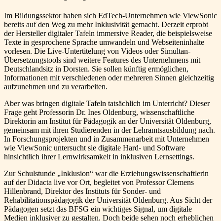
Im Bildungssektor haben sich EdTech-Unternehmen wie ViewSonic
bereits auf den Weg zu mehr Inklusivität gemacht. Derzeit erprobt
der Hersteller digitaler Tafeln immersive Reader, die beispielsweise
Texte in gesprochene Sprache umwandeln und Webseiteninhalte
vorlesen. Die Live-Untertitelung von Videos oder Simultan-
Übersetzungstools sind weitere Features des Unternehmens mit
Deutschlandsitz in Dorsten. Sie sollen künftig ermöglichen,
Informationen mit verschiedenen oder mehreren Sinnen gleichzeitig
aufzunehmen und zu verarbeiten.
Aber was bringen digitale Tafeln tatsächlich im Unterricht? Dieser
Frage geht Professorin Dr. Ines Oldenburg, wissenschaftliche
Direktorin am Institut für Pädagogik an der Universität Oldenburg,
gemeinsam mit ihren Studierenden in der Lehramtsausbildung nach.
In Forschungsprojekten und in Zusammenarbeit mit Unternehmen
wie ViewSonic untersucht sie digitale Hard- und Software
hinsichtlich ihrer Lernwirksamkeit in inklusiven Lernsettings.
Zur Schulstunde „Inklusion“ war die Erziehungswissenschaftlerin
auf der Didacta live vor Ort, begleitet von Professor Clemens
Hillenbrand, Direktor des Instituts für Sonder- und
Rehabilitationspädagogik der Universität Oldenburg. Aus Sicht der
Pädagogen setzt das BFSG ein wichtiges Signal, um digitale
Medien inklusiver zu gestalten. Doch beide sehen noch erheblichen