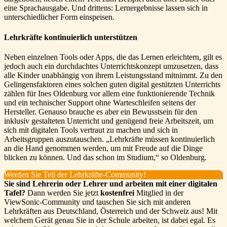
eine Sprachausgabe. Und drittens: Lernergebnisse lassen sich in
unterschiedlicher Form einspeisen.
Lehrkräfte kontinuierlich unterstützen
Neben einzelnen Tools oder Apps, die das Lernen erleichtern, gilt es
jedoch auch ein durchdachtes Unterrichtskonzept umzusetzen, dass
alle Kinder unabhängig von ihrem Leistungsstand mitnimmt. Zu den
Gelingensfaktoren eines solchen guten digital gestützten Unterrichts
zählen für Ines Oldenburg vor allem eine funktionierende Technik
und ein technischer Support ohne Warteschleifen seitens der
Hersteller. Genauso brauche es aber ein Bewusstsein für den
inklusiv gestalteten Unterricht und genügend freie Arbeitszeit, um
sich mit digitalen Tools vertraut zu machen und sich in
Arbeitsgruppen auszutauschen. „Lehrkräfte müssen kontinuierlich
an die Hand genommen werden, um mit Freude auf die Dinge
blicken zu können. Und das schon im Studium,“ so Oldenburg.
Werden Sie Teil der Lehrkräfte-Community!
Sie sind Lehrerin oder Lehrer und arbeiten mit einer digitalen
Tafel?
Dann werden Sie jetzt
kostenfrei
Mitglied in der
ViewSonic-Community und tauschen Sie sich mit anderen
Lehrkräften aus Deutschland, Österreich und der Schweiz aus! Mit
welchem Gerät genau Sie in der Schule arbeiten, ist dabei egal. Es