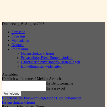
Donnerstag, 6. August 2026
Startseite
Über uns
Mediadaten
Kontakt
Impressum
Datenschutzerklärung
Privatsphäre-Einstellungen ändern
Historie der Privatsphäre-Einstellungen
Einwilligungen widerrufen
Anmelden
Herzlich willkommen! Melden Sie sich an
Ihr Benutzername
Ihr Passwort
Haben Sie Ihr Passwort vergessen? Hilfe bekommen
Datenschutzerklärung
Passwort-Wiederherstellung