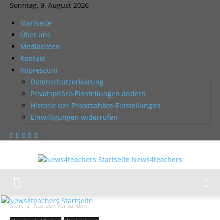
Sonntag, 9. August 2026
Startseite
Über uns
Mediadaten
Kontakt
Impressum
Datenschutzerklärung
Privatsphäre-Einstellungen ändern
Historie der Privatsphäre-Einstellungen
Einwilligungen widerrufen
News4teachers
Start
Aus den Verbänden