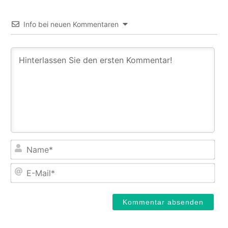
Info bei neuen Kommentaren
Na
E-
Mail