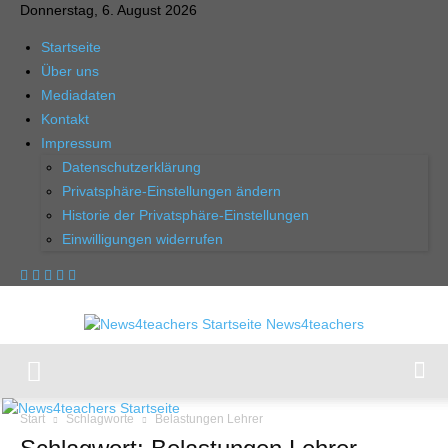
Donnerstag, 6. August 2026
Startseite
Über uns
Mediadaten
Kontakt
Impressum
Datenschutzerklärung
Privatsphäre-Einstellungen ändern
Historie der Privatsphäre-Einstellungen
Einwilligungen widerrufen
News4teachers
Start
Schlagworte
Belastungen Lehrer