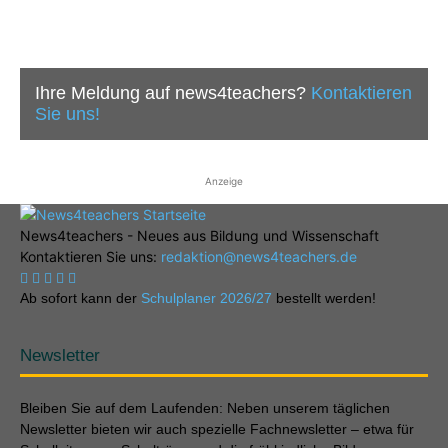
Ihre Meldung auf news4teachers?
Kontaktieren
Sie uns!
Anzeige
News4teachers - Neues aus Bildung und Wissenschaft
Kontaktieren Sie uns:
redaktion@news4teachers.de
Ab sofort kann der
Schulplaner 2026/27
bestellt werden!
Newsletter
Bleiben Sie auf dem Laufenden: Neben unserem täglichen
Newsletter bieten wir auch spezielle Fachnewsletter – etwa für