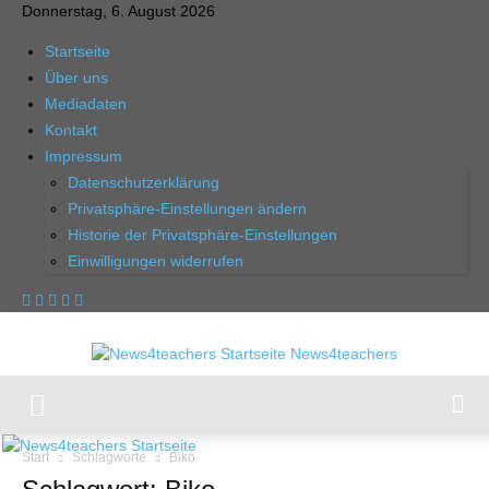
Donnerstag, 6. August 2026
Startseite
Über uns
Mediadaten
Kontakt
Impressum
Datenschutzerklärung
Privatsphäre-Einstellungen ändern
Historie der Privatsphäre-Einstellungen
Einwilligungen widerrufen
News4teachers
Start
Schlagworte
Biko