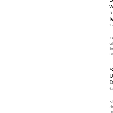
w
a
f
5.
KA
er
ih
un
S
U
D
5.
KI
ei
De