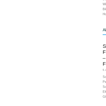
Wi
Bi
Ho
A
S
F
–
F
6.
Sc
Pe
Sc
El
Gl