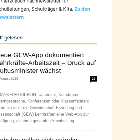
ir jetzt auch Fachnewsletter für
chulleitungen, Schulträger & Kita.
Zu den
ewslettern
ft gelesen
eue GEW-App dokumentiert
ehrkräfte-Arbeitszeit – Druck auf
ultusminister wächst
 August 2026
25
ANKFURT/BERLIN. Unterricht, Korrekturen,
terngespräche, Konferenzen oder Klassenfahrten:
stmals stellt die Gewerkschaft Erziehung und
ssenschaft (GEW) Lehrkräften eine Web-App zur
rfügung, die ihren gesamten Arbeitsalltag...
chulen sollen sich ständig