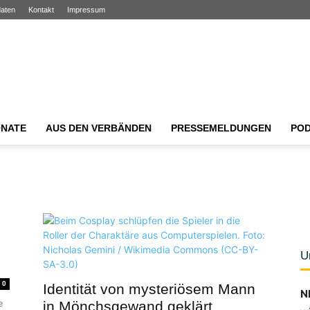
aten
Kontakt
Impressum
NATE
AUS DEN VERBÄNDEN
PRESSEMELDUNGEN
PO
U
0
Identität von mysteriösem Mann
N
e
in Mönchsgewand geklärt