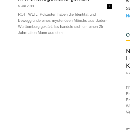
w
5. Juli 2014
0
S
ROTTWEIL. Polizisten haben die Identität und
N
Beweggründe eines mysteriösen Mönchs aus Baden-
Württemberg geklärt. Es handele sich um einen 25
Jahre alten Mann aus dem...
O
N
L
K
6.
FR
El
Er
Wi
Ve
S