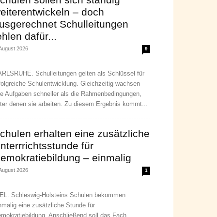
eiterentwickeln – doch
usgerechnet Schulleitungen
ehlen dafür...
 August 2026
9
RLSRUHE. Schulleitungen gelten als Schlüssel für
folgreiche Schulentwicklung. Gleichzeitig wachsen
re Aufgaben schneller als die Rahmenbedingungen,
ter denen sie arbeiten. Zu diesem Ergebnis kommt...
chulen erhalten eine zusätzliche
nterrrichtsstunde für
emokratiebildung – einmalig
 August 2026
1
EL. Schleswig-Holsteins Schulen bekommen
nmalig eine zusätzliche Stunde für
mokratiebildung. Anschließend soll das Fach