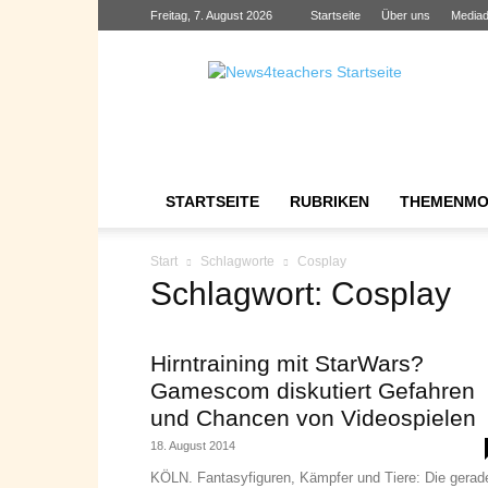
Freitag, 7. August 2026
Startseite
Über uns
Mediad
News4teachers
STARTSEITE
RUBRIKEN
THEMENMO
Start
Schlagworte
Cosplay
Schlagwort: Cosplay
Hirntraining mit StarWars?
Gamescom diskutiert Gefahren
und Chancen von Videospielen
18. August 2014
KÖLN. Fantasyfiguren, Kämpfer und Tiere: Die gerad