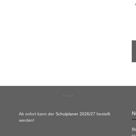
Anzeige
N
Ab sofort kann der
Schulplaner 2026/27
bestellt
werden!
B
tä