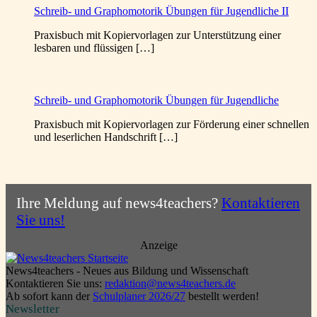
Schreib- und Graphomotorik Übungen für Jugendliche II
Praxisbuch mit Kopiervorlagen zur Unterstützung einer
lesbaren und flüssigen […]
Schreib- und Graphomotorik Übungen für Jugendliche
Praxisbuch mit Kopiervorlagen zur Förderung einer schnellen
und leserlichen Handschrift […]
Ihre Meldung auf news4teachers?
Kontaktieren
Sie uns!
Anzeige
News4teachers - Neues aus Bildung und Wissenschaft
Kontaktieren Sie uns:
redaktion@news4teachers.de
Ab sofort kann der
Schulplaner 2026/27
bestellt werden!
Newsletter