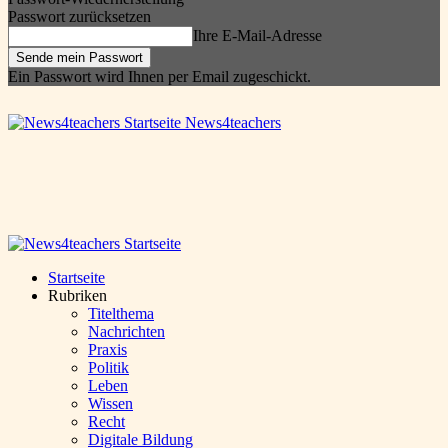
Passwort zurücksetzen
Ihre E-Mail-Adresse
Ein Passwort wird Ihnen per Email zugeschickt.
News4teachers
Startseite
Rubriken
Titelthema
Nachrichten
Praxis
Politik
Leben
Wissen
Recht
Digitale Bildung