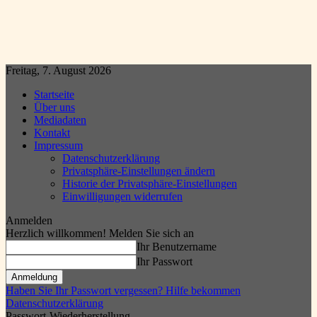
Freitag, 7. August 2026
Startseite
Über uns
Mediadaten
Kontakt
Impressum
Datenschutzerklärung
Privatsphäre-Einstellungen ändern
Historie der Privatsphäre-Einstellungen
Einwilligungen widerrufen
Anmelden
Herzlich willkommen! Melden Sie sich an
Ihr Benutzername
Ihr Passwort
Haben Sie Ihr Passwort vergessen? Hilfe bekommen
Datenschutzerklärung
Passwort-Wiederherstellung