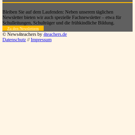
Bleiben Sie auf dem Laufenden: Neben unserem täglichen
Newsletter bieten wir auch spezielle Fachnewsletter – etwa für
Schulleitungen, Schulträger und die frühkindliche Bildung.
Zu den Newslettern
© News4teachers by
4teachers.de
Datenschutz
//
Impressum