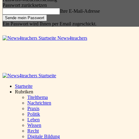
Passwort zurücksetzen
Ihre E-Mail-Adresse
Ein Passwort wird Ihnen per Email zugeschickt.
News4teachers
Startseite
Rubriken
Titelthema
Nachrichten
Praxis
Politik
Leben
Wissen
Recht
Digitale Bildung