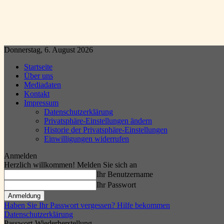
Donnerstag, 6. August 2026
Startseite
Über uns
Mediadaten
Kontakt
Impressum
Datenschutzerklärung
Privatsphäre-Einstellungen ändern
Historie der Privatsphäre-Einstellungen
Einwilligungen widerrufen
Anmelden
Herzlich willkommen! Melden Sie sich an
Ihr Benutzername
Ihr Passwort
Haben Sie Ihr Passwort vergessen? Hilfe bekommen
Datenschutzerklärung
Passwort-Wiederherstellung