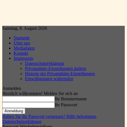
Samstag, 8. August 2026
Startseite
Über uns
Mediadaten
Kontakt
Impressum
Datenschutzerklärung
Privatsphäre-Einstellungen ändern
Historie der Privatsphäre-Einstellungen
Einwilligungen widerrufen
Anmelden
Herzlich willkommen! Melden Sie sich an
Ihr Benutzername
Ihr Passwort
Haben Sie Ihr Passwort vergessen? Hilfe bekommen
Datenschutzerklärung
Passwort-Wiederherstellung