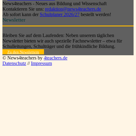
News4teachers - Neues aus Bildung und Wissenschaft
Kontaktieren Sie uns:
redaktion@news4teachers.de
Ab sofort kann der
Schulplaner 2026/27
bestellt werden!
Newsletter
Bleiben Sie auf dem Laufenden: Neben unserem täglichen
Newsletter bieten wir auch spezielle Fachnewsletter – etwa für
Schulleitungen, Schulträger und die frühkindliche Bildung.
Zu den Newslettern
© News4teachers by
4teachers.de
Datenschutz
//
Impressum