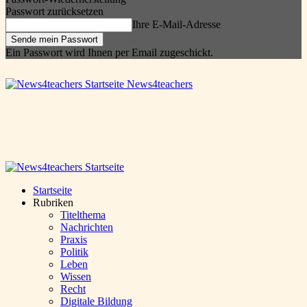
Passwort zurücksetzen
Ihre E-Mail-Adresse
Ein Passwort wird Ihnen per Email zugeschickt.
News4teachers
Startseite
Rubriken
Titelthema
Nachrichten
Praxis
Politik
Leben
Wissen
Recht
Digitale Bildung