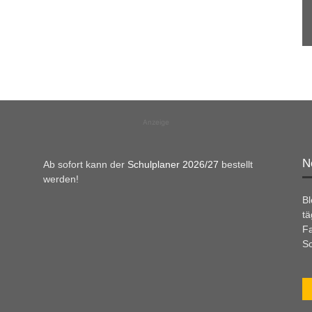
Anzeige
N
Ab sofort kann der
Schulplaner 2026/27
bestellt
werden!
B
tä
Fa
Sc