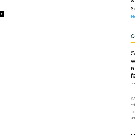
w
S
0
N
O
S
w
a
f
5.
KA
er
ih
un