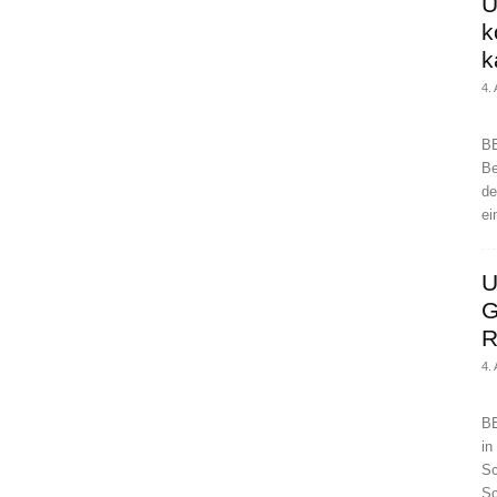
Ü
k
k
4.
BE
Be
de
ei
U
G
R
4.
BE
in
Sc
Sc