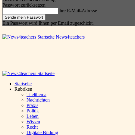
Passwort zurücksetzen
Ihre E-Mail-Adresse
Ein Passwort wird Ihnen per Email zugeschickt.
News4teachers
Startseite
Rubriken
Titelthema
Nachrichten
Praxis
Politik
Leben
Wissen
Recht
Digitale Bildung