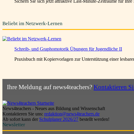
Sichern Sie sich jetzt attraktive Last-Minute-Zeiträume für Ihr
Beliebt im Netzwerk-Lernen
Schreib- und Graphomotorik Übungen für Jugendliche II
Praxisbuch mit Kopiervorlagen zur Unterstützung einer lesbare
Ihre Meldung auf news4teachers?
Kontaktieren Si
News4teachers - Neues aus Bildung und Wissenschaft
Kontaktieren Sie uns:
redaktion@news4teachers.de
Ab sofort kann der
Schulplaner 2026/27
bestellt werden!
Newsletter