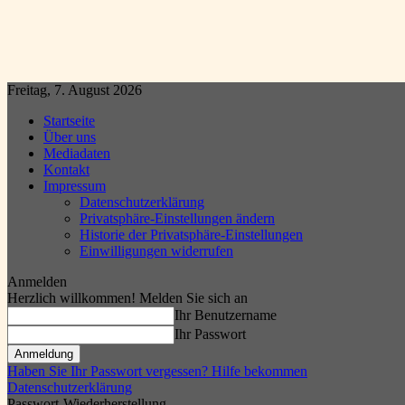
Freitag, 7. August 2026
Startseite
Über uns
Mediadaten
Kontakt
Impressum
Datenschutzerklärung
Privatsphäre-Einstellungen ändern
Historie der Privatsphäre-Einstellungen
Einwilligungen widerrufen
Anmelden
Herzlich willkommen! Melden Sie sich an
Ihr Benutzername
Ihr Passwort
Haben Sie Ihr Passwort vergessen? Hilfe bekommen
Datenschutzerklärung
Passwort-Wiederherstellung