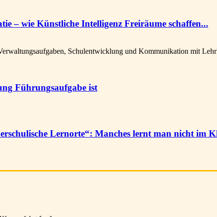
 – wie Künstliche Intelligenz Freiräume schaffen...
Verwaltungsaufgaben, Schulentwicklung und Kommunikation mit Lehrkrä
tung Führungsaufgabe ist
schulische Lernorte“: Manches lernt man nicht im K