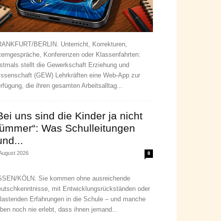
ANKFURT/BERLIN. Unterricht, Korrekturen,
terngespräche, Konferenzen oder Klassenfahrten:
stmals stellt die Gewerkschaft Erziehung und
ssenschaft (GEW) Lehrkräften eine Web-App zur
rfügung, die ihren gesamten Arbeitsalltag...
Bei uns sind die Kinder ja nicht
ümmer“: Was Schulleitungen
und...
 August 2026
8
SEN/KÖLN. Sie kommen ohne ausreichende
utschkenntnisse, mit Entwicklungsrückständen oder
lastenden Erfahrungen in die Schule – und manche
ben noch nie erlebt, dass ihnen jemand...