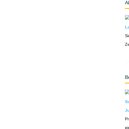
A
La
Si
Ze
B
S
Ju
Pr
ei