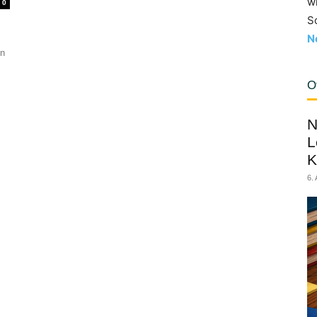
w
0
S
N
en
O
N
L
K
6.