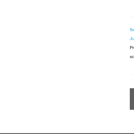
S
J
Pr
sc