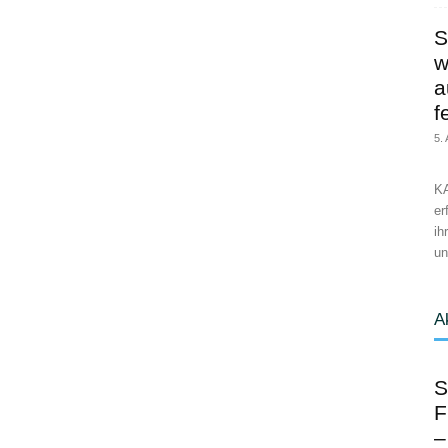
S
w
a
f
5.
KA
er
ih
un
A
S
F
–