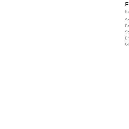
F
6.
Sc
Pe
Sc
El
Gl