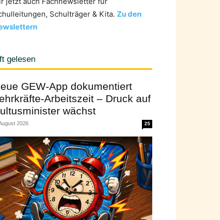
ir jetzt auch Fachnewsletter für
chulleitungen, Schulträger & Kita.
Zu den
ewslettern
ft gelesen
eue GEW-App dokumentiert
ehrkräfte-Arbeitszeit – Druck auf
ultusminister wächst
 August 2026
25