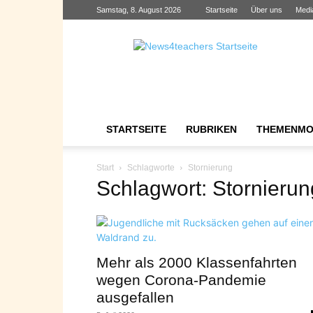
Samstag, 8. August 2026
Startseite
Über uns
Medi
News4teachers
STARTSEITE
RUBRIKEN
THEMENMO
Start
Schlagworte
Stornierung
Schlagwort: Stornierun
Mehr als 2000 Klassenfahrten
wegen Corona-Pandemie
ausgefallen