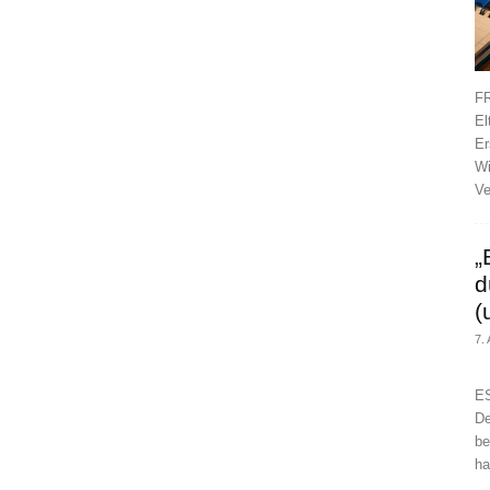
FR
El
Er
Wi
Ve
„
d
(
7.
ES
De
be
ha