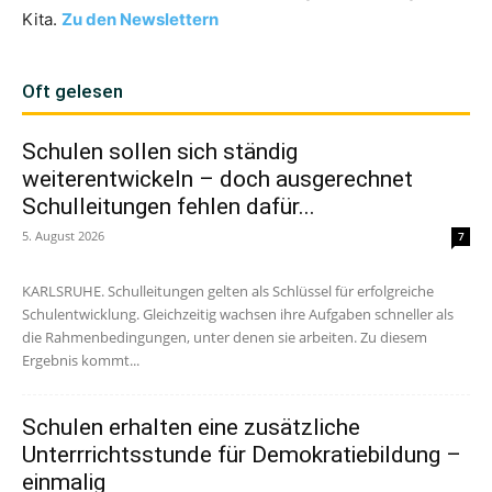
Kita.
Zu den Newslettern
Oft gelesen
Schulen sollen sich ständig
weiterentwickeln – doch ausgerechnet
Schulleitungen fehlen dafür...
5. August 2026
7
KARLSRUHE. Schulleitungen gelten als Schlüssel für erfolgreiche
Schulentwicklung. Gleichzeitig wachsen ihre Aufgaben schneller als
die Rahmenbedingungen, unter denen sie arbeiten. Zu diesem
Ergebnis kommt...
Schulen erhalten eine zusätzliche
Unterrrichtsstunde für Demokratiebildung –
einmalig