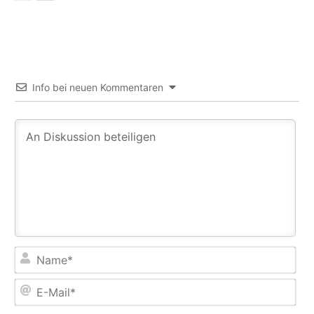
Info bei neuen Kommentaren
Na
E-
Mail