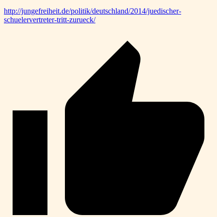
http://jungefreiheit.de/politik/deutschland/2014/juedischer-
schuelervertreter-tritt-zurueck/