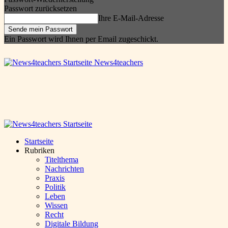
Passwort zurücksetzen
Ihre E-Mail-Adresse
Ein Passwort wird Ihnen per Email zugeschickt.
News4teachers
Startseite
Rubriken
Titelthema
Nachrichten
Praxis
Politik
Leben
Wissen
Recht
Digitale Bildung