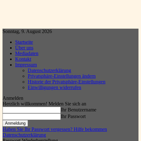
Sonntag, 9. August 2026
Startseite
Über uns
Mediadaten
Kontakt
Impressum
Datenschutzerklärung
Privatsphäre-Einstellungen ändern
Historie der Privatsphäre-Einstellungen
Einwilligungen widerrufen
Anmelden
Herzlich willkommen! Melden Sie sich an
Ihr Benutzername
Ihr Passwort
Haben Sie Ihr Passwort vergessen? Hilfe bekommen
Datenschutzerklärung
Passwort-Wiederherstellung