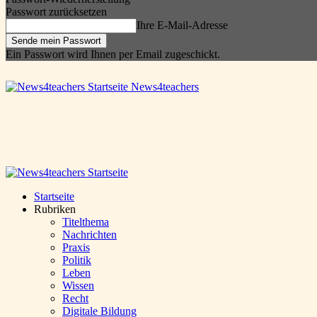
Passwort zurücksetzen
Ihre E-Mail-Adresse
Ein Passwort wird Ihnen per Email zugeschickt.
News4teachers
Startseite
Rubriken
Titelthema
Nachrichten
Praxis
Politik
Leben
Wissen
Recht
Digitale Bildung