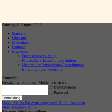
Samstag, 8. August 2026
Startseite
Über uns
Mediadaten
Kontakt
Impressum
Datenschutzerklärung
Privatsphäre-Einstellungen ändern
Historie der Privatsphäre-Einstellungen
Einwilligungen widerrufen
Anmelden
Herzlich willkommen! Melden Sie sich an
Ihr Benutzername
Ihr Passwort
Haben Sie Ihr Passwort vergessen? Hilfe bekommen
Datenschutzerklärung
Passwort-Wiederherstellung