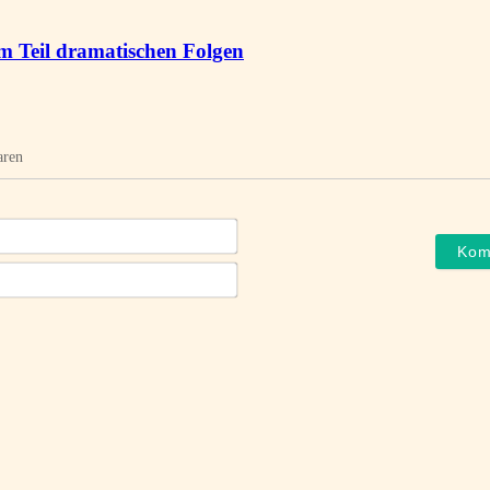
um Teil dramatischen Folgen
aren
Name*
E-
Mail*