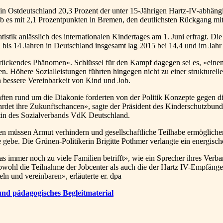
 in Ostdeutschland 20,3 Prozent der unter 15-Jährigen Hartz-IV-abhäng
b es mit 2,1 Prozentpunkten in Bremen, den deutlichsten Rückgang mi
ik anlässlich des internationalen Kindertages am 1. Juni erfragt. Die 
n bis 14 Jahren in Deutschland insgesamt lag 2015 bei 14,4 und im Jahr
rückendes Phänomen». Schlüssel für den Kampf dagegen sei es, «einen
. Höhere Sozialleistungen führten hingegen nicht zu einer strukturell
en bessere Vereinbarkeit von Kind und Job.
n rund um die Diakonie forderten von der Politik Konzepte gegen di
det ihre Zukunftschancen», sagte der Präsident des Kinderschutzbun
entin des Sozialverbands VdK Deutschland.
gen müssen Armut verhindern und gesellschaftliche Teilhabe ermöglic
 gebe. Die Grünen-Politikerin Brigitte Pothmer verlangte ein energisch
, «das immer noch zu viele Familien betrifft», wie ein Sprecher ihres
wohl die Teilnahme der Jobcenter als auch die der Hartz IV-Empfänger
ln und vereinbaren», erläuterte er. dpa
nd pädagogisches Begleitmaterial