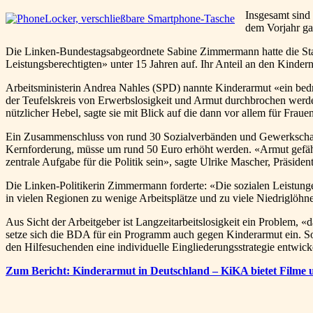
Insgesamt sind
dem Vorjahr ga
Die Linken-Bundestagsabgeordnete Sabine Zimmermann hatte die Statist
Leistungsberechtigten» unter 15 Jahren auf. Ihr Anteil an den Kinder
Arbeitsministerin Andrea Nahles (SPD) nannte Kinderarmut «ein bed
der Teufelskreis von Erwerbslosigkeit und Armut durchbrochen werden
nützlicher Hebel, sagte sie mit Blick auf die dann vor allem für Frau
Ein Zusammenschluss von rund 30 Sozialverbänden und Gewerkschafte
Kernforderung, müsse um rund 50 Euro erhöht werden. «Armut gefähr
zentrale Aufgabe für die Politik sein», sagte Ulrike Mascher, Präsid
Die Linken-Politikerin Zimmermann forderte: «Die sozialen Leistun
in vielen Regionen zu wenige Arbeitsplätze und zu viele Niedriglöhne
Aus Sicht der Arbeitgeber ist Langzeitarbeitslosigkeit ein Problem
setze sich die BDA für ein Programm auch gegen Kinderarmut ein. So
den Hilfesuchenden eine individuelle Eingliederungsstrategie entwicke
Zum Bericht: Kinderarmut in Deutschland – KiKA bietet Filme u