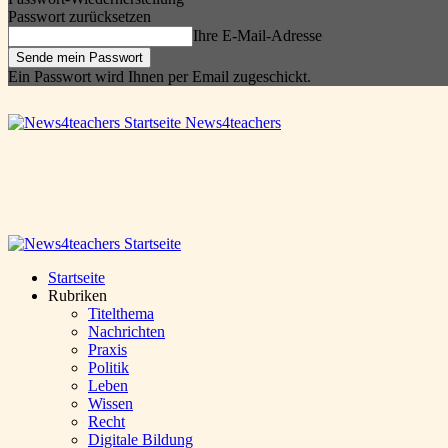
Passwort zurücksetzen
Ihre E-Mail-Adresse
Ein Passwort wird Ihnen per Email zugeschickt.
News4teachers
Startseite
Rubriken
Titelthema
Nachrichten
Praxis
Politik
Leben
Wissen
Recht
Digitale Bildung