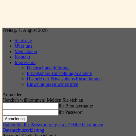
Freitag, 7. August 2026
Startseite
Über uns
Mediadaten
Kontakt
Impressum
Datenschutzerklärung
Privatsphäre-Einstellungen ändern
Historie der Privatsphäre-Einstellungen
Einwilligungen widerrufen
Anmelden
Herzlich willkommen! Melden Sie sich an
Ihr Benutzername
Ihr Passwort
Haben Sie Ihr Passwort vergessen? Hilfe bekommen
Datenschutzerklärung
Passwort-Wiederherstellung