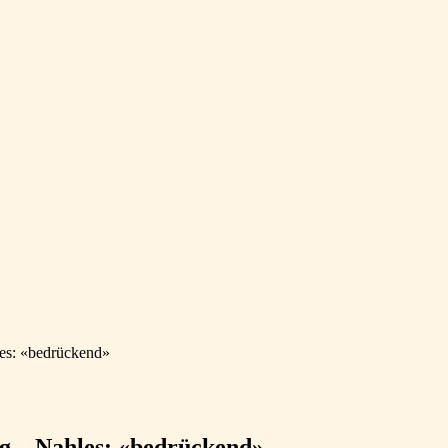
les: «bedrückend»
ig – Nahles: «bedrückend»