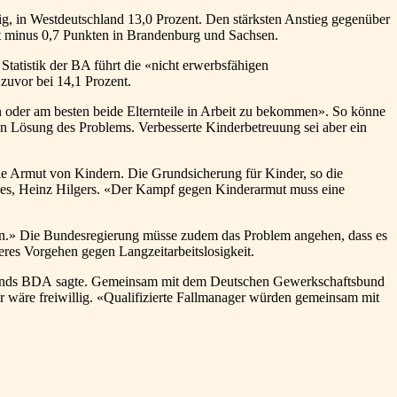
ig, in Westdeutschland 13,0 Prozent. Den stärksten Anstieg gegenüber
t minus 0,7 Punkten in Brandenburg und Sachsen.
Statistik der BA führt die «nicht erwerbsfähigen
 zuvor bei 14,1 Prozent.
 oder am besten beide Elternteile in Arbeit zu bekommen». So könne
en Lösung des Problems. Verbesserte Kinderbetreuung sei aber ein
e Armut von Kindern. Die Grundsicherung für Kinder, so die
des, Heinz Hilgers. «Der Kampf gegen Kinderarmut muss eine
hen.» Die Bundesregierung müsse zudem das Problem angehen, dass es
eres Vorgehen gegen Langzeitarbeitslosigkeit.
 Verbands BDA sagte. Gemeinsam mit dem Deutschen Gewerkschaftsbund
 wäre freiwillig. «Qualifizierte Fallmanager würden gemeinsam mit