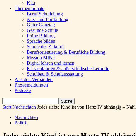
Kita
Themenmonate
Beruf Schulleitung
Aus- und Fortbildung
Guter Ganztag
Gesunde Schule
Frühe Bildung
Sprache bilden
Schule der Zukunft
Berufsorientierung & Berufliche Bildung
Mission MINT
Digital lehren und lernen
Klassenfahrten & außerschulische Lernorte
Schulbau & Schulausstattung
Aus den Verbänden
Pressemeldungen
Podcasts
Start
Nachrichten
Jedes siebte Kind ist von Hartz IV abhängig – Nah
Nachrichten
Politik
Jedes siebte Kind ist von Hartz IV abhäng