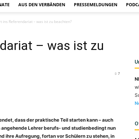
NATE
AUS DEN VERBÄNDEN
PRESSEMELDUNGEN
PODC
rt ins Referendariat – was ist zu beachten?
dariat – was ist zu
U
7
N
w
S
N
endet, dass der praktische Teil starten kann – auch
O
 angehende Lehrer berufs- und studienbedingt nun
 ihre Aufregung, fortan vor Schülern zu stehen, in