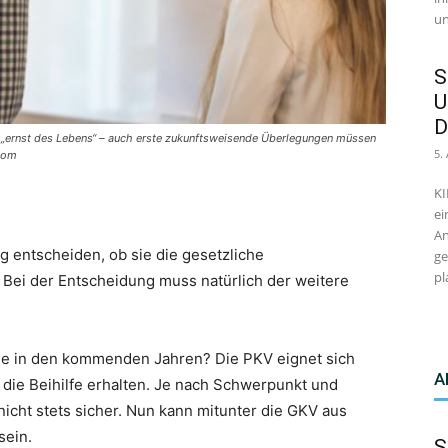
un
S
U
D
r „ernst des Lebens“ – auch erste zukunftsweisende Überlegungen müssen
5.
.com
KI
ei
An
 entscheiden, ob sie die gesetzliche
ge
pl
Bei der Entscheidung muss natürlich der weitere
sie in den kommenden Jahren? Die PKV eignet sich
A
 die Beihilfe erhalten. Je nach Schwerpunkt und
icht stets sicher. Nun kann mitunter die GKV aus
sein.
S