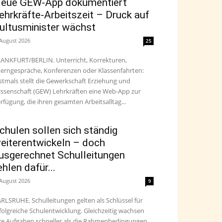
eue GEW-App dokumentiert
ehrkräfte-Arbeitszeit – Druck auf
ultusminister wächst
 August 2026
25
ANKFURT/BERLIN. Unterricht, Korrekturen,
terngespräche, Konferenzen oder Klassenfahrten:
stmals stellt die Gewerkschaft Erziehung und
ssenschaft (GEW) Lehrkräften eine Web-App zur
rfügung, die ihren gesamten Arbeitsalltag...
chulen sollen sich ständig
eiterentwickeln – doch
usgerechnet Schulleitungen
ehlen dafür...
 August 2026
9
RLSRUHE. Schulleitungen gelten als Schlüssel für
folgreiche Schulentwicklung. Gleichzeitig wachsen
re Aufgaben schneller als die Rahmenbedingungen,