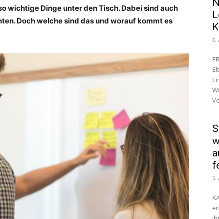
N
o wichtige Dinge unter den Tisch. Dabei sind auch
L
hten. Doch welche sind das und worauf kommt es
K
6.
FR
El
Er
Wi
Ve
S
w
a
f
5.
KA
er
ih