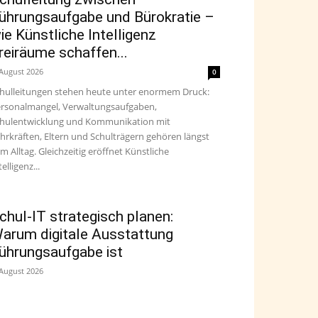
ührungsaufgabe und Bürokratie –
ie Künstliche Intelligenz
reiräume schaffen...
 August 2026
0
hulleitungen stehen heute unter enormem Druck:
rsonalmangel, Verwaltungsaufgaben,
hulentwicklung und Kommunikation mit
hrkräften, Eltern und Schulträgern gehören längst
m Alltag. Gleichzeitig eröffnet Künstliche
telligenz...
chul-IT strategisch planen:
arum digitale Ausstattung
ührungsaufgabe ist
 August 2026