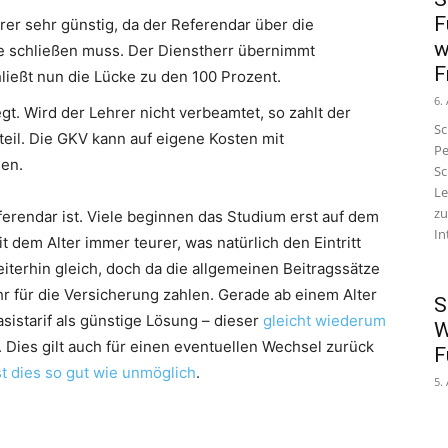
F
rer sehr günstig, da der Referendar über die
w
e schließen muss. Der Dienstherr übernimmt
F
ießt nun die Lücke zu den 100 Prozent.
6.
egt. Wird der Lehrer nicht verbeamtet, so zahlt der
Sc
eil. Die GKV kann auf eigene Kosten mit
Pe
en.
Sc
Le
zu
eferendar ist. Viele beginnen das Studium erst auf dem
In
 dem Alter immer teurer, was natürlich den Eintritt
terhin gleich, doch da die allgemeinen Beitragssätze
 für die Versicherung zahlen. Gerade ab einem Alter
S
asistarif als günstige Lösung – dieser
gleicht wiederum
W
. Dies gilt auch für einen eventuellen Wechsel zurück
F
st dies so gut wie unmöglich
.
5.