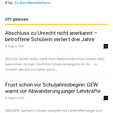
Kita.
Zu den Newslettern
Oft gelesen
Abschluss zu Unrecht nicht anerkannt –
betroffene Schülerin verliert drei Jahre
8. August 2026
3
VECHTA. Sanem Arduc hätte ihren Realschulabschluss bereits 2022
bekommen müssen. Doch ihre Schule verweigerte ihn ihr – zu
Unrecht, wie sich erst Jahre später...
Frust schon vor Schuljahresbeginn: GEW
warnt vor Abwanderung junger Lehrkräfte
8. August 2026
1
DRESDEN. Sachsens Schulen kämpfen mit Lehrkräftemangel und