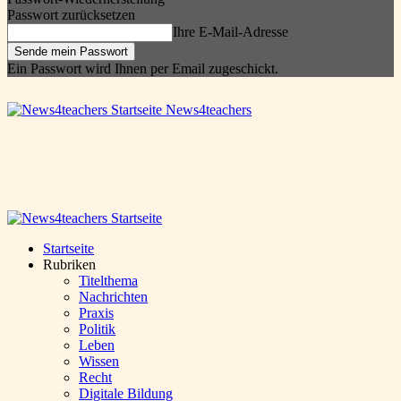
Passwort zurücksetzen
Ihre E-Mail-Adresse
Ein Passwort wird Ihnen per Email zugeschickt.
News4teachers
Startseite
Rubriken
Titelthema
Nachrichten
Praxis
Politik
Leben
Wissen
Recht
Digitale Bildung