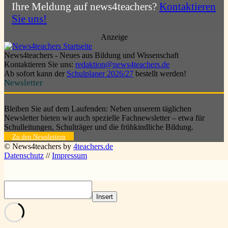
Ihre Meldung auf news4teachers?
Kontaktieren
Sie uns!
Anzeige
News4teachers - Neues aus Bildung und Wissenschaft
Kontaktieren Sie uns:
redaktion@news4teachers.de
Ab sofort kann der
Schulplaner 2026/27
bestellt werden!
Newsletter
Bleiben Sie auf dem Laufenden: Neben unserem täglichen
Newsletter bieten wir auch spezielle Fachnewsletter – etwa für
Schulleitungen, Schulträger und die frühkindliche Bildung.
Zu den Newslettern
© News4teachers by
4teachers.de
Datenschutz
//
Impressum
Insert