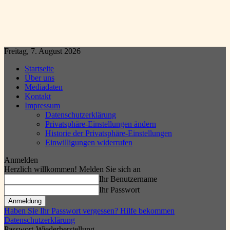
Freitag, 7. August 2026
Startseite
Über uns
Mediadaten
Kontakt
Impressum
Datenschutzerklärung
Privatsphäre-Einstellungen ändern
Historie der Privatsphäre-Einstellungen
Einwilligungen widerrufen
Anmelden
Herzlich willkommen! Melden Sie sich an
Ihr Benutzername
Ihr Passwort
Haben Sie Ihr Passwort vergessen? Hilfe bekommen
Datenschutzerklärung
Passwort-Wiederherstellung