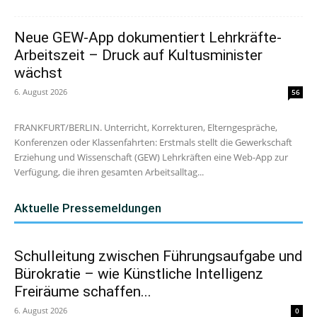
Neue GEW-App dokumentiert Lehrkräfte-
Arbeitszeit – Druck auf Kultusminister
wächst
6. August 2026
56
FRANKFURT/BERLIN. Unterricht, Korrekturen, Elterngespräche,
Konferenzen oder Klassenfahrten: Erstmals stellt die Gewerkschaft
Erziehung und Wissenschaft (GEW) Lehrkräften eine Web-App zur
Verfügung, die ihren gesamten Arbeitsalltag...
Aktuelle Pressemeldungen
Schulleitung zwischen Führungsaufgabe und
Bürokratie – wie Künstliche Intelligenz
Freiräume schaffen...
6. August 2026
0