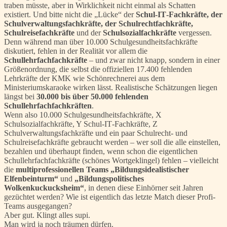
traben müsste, aber in Wirklichkeit nicht einmal als Schatten
existiert. Und bitte nicht die „Lücke“ der
Schul‑IT‑Fachkräfte, der
Schulverwaltungsfachkräfte, der Schulrechtfachkräfte,
Schulreisefachkräfte
und der
Schulsozialfachkräfte
vergessen.
Denn während man über 10.000 Schulgesundheitsfachkräfte
diskutiert, fehlen in der Realität vor allem die
Schullehrfachfachkräfte
– und zwar nicht knapp, sondern in einer
Größenordnung, die selbst die offiziellen 17.400 fehlenden
Lehrkräfte der KMK wie Schönrechnerei aus dem
Ministeriumskaraoke wirken lässt. Realistische Schätzungen liegen
längst bei
30.000 bis über 50.000 fehlenden
Schullehrfachfachkräften
.
Wenn also 10.000 Schulgesundheitsfachkräfte, X
Schulsozialfachkräfte, Y Schul‑IT‑Fachkräfte, Z
Schulverwaltungsfachkräfte und ein paar Schulrecht- und
Schulreisefachkräfte gebraucht werden – wer soll die alle einstellen,
bezahlen und überhaupt finden, wenn schon die eigentlichen
Schullehrfachfachkräfte (schönes Wortgeklingel) fehlen – vielleicht
die
multiprofessionellen Teams „Bildungsidealistischer
Elfenbeinturm“
und
„Bildungspolitisches
Wolkenkuckucksheim“
, in denen diese Einhörner seit Jahren
gezüchtet werden? Wie ist eigentlich das letzte Match dieser Profi-
Teams ausgegangen?
Aber gut. Klingt alles supi.
Man wird ja noch träumen dürfen.