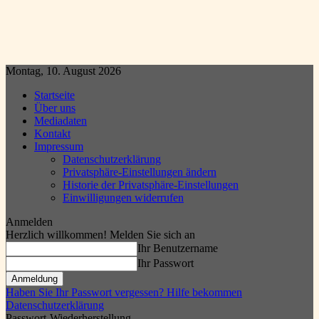
Montag, 10. August 2026
Startseite
Über uns
Mediadaten
Kontakt
Impressum
Datenschutzerklärung
Privatsphäre-Einstellungen ändern
Historie der Privatsphäre-Einstellungen
Einwilligungen widerrufen
Anmelden
Herzlich willkommen! Melden Sie sich an
Ihr Benutzername
Ihr Passwort
Haben Sie Ihr Passwort vergessen? Hilfe bekommen
Datenschutzerklärung
Passwort-Wiederherstellung