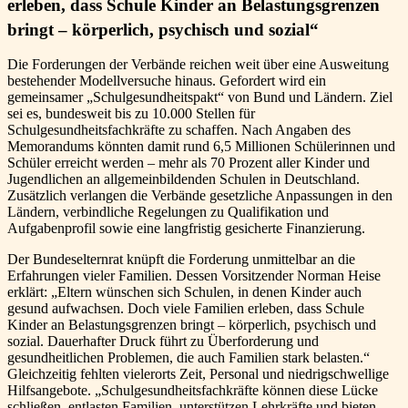
erleben, dass Schule Kinder an Belastungsgrenzen
bringt – körperlich, psychisch und sozial“
Die Forderungen der Verbände reichen weit über eine Ausweitung
bestehender Modellversuche hinaus. Gefordert wird ein
gemeinsamer „Schulgesundheitspakt“ von Bund und Ländern. Ziel
sei es, bundesweit bis zu 10.000 Stellen für
Schulgesundheitsfachkräfte zu schaffen. Nach Angaben des
Memorandums könnten damit rund 6,5 Millionen Schülerinnen und
Schüler erreicht werden – mehr als 70 Prozent aller Kinder und
Jugendlichen an allgemeinbildenden Schulen in Deutschland.
Zusätzlich verlangen die Verbände gesetzliche Anpassungen in den
Ländern, verbindliche Regelungen zu Qualifikation und
Aufgabenprofil sowie eine langfristig gesicherte Finanzierung.
Der Bundeselternrat knüpft die Forderung unmittelbar an die
Erfahrungen vieler Familien. Dessen Vorsitzender Norman Heise
erklärt: „Eltern wünschen sich Schulen, in denen Kinder auch
gesund aufwachsen. Doch viele Familien erleben, dass Schule
Kinder an Belastungsgrenzen bringt – körperlich, psychisch und
sozial. Dauerhafter Druck führt zu Überforderung und
gesundheitlichen Problemen, die auch Familien stark belasten.“
Gleichzeitig fehlten vielerorts Zeit, Personal und niedrigschwellige
Hilfsangebote. „Schulgesundheitsfachkräfte können diese Lücke
schließen, entlasten Familien, unterstützen Lehrkräfte und bieten