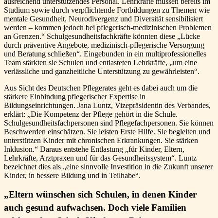
ausreichend unterstützendes Personal. Lehrkräfte müssen bereits im
Studium sowie durch verpflichtende Fortbildungen zu Themen wie
mentale Gesundheit, Neurodivergenz und Diversität sensibilisiert
werden – kommen jedoch bei pflegerisch-medizinischen Problemen
an Grenzen.“ Schulgesundheitsfachkräfte könnten diese „Lücke
durch präventive Angebote, medizinisch-pflegerische Versorgung
und Beratung schließen“. Eingebunden in ein multiprofessionelles
Team stärkten sie Schulen und entlasteten Lehrkräfte, „um eine
verlässliche und ganzheitliche Unterstützung zu gewährleisten“.
Aus Sicht des Deutschen Pflegerates geht es dabei auch um die
stärkere Einbindung pflegerischer Expertise in
Bildungseinrichtungen. Jana Luntz, Vizepräsidentin des Verbandes,
erklärt: „Die Kompetenz der Pflege gehört in die Schule.
Schulgesundheitsfachpersonen sind Pflegefachpersonen. Sie können
Beschwerden einschätzen. Sie leisten Erste Hilfe. Sie begleiten und
unterstützen Kinder mit chronischen Erkrankungen. Sie stärken
Inklusion.“ Daraus entstehe Entlastung „für Kinder, Eltern,
Lehrkräfte, Arztpraxen und für das Gesundheitssystem“. Luntz
bezeichnet dies als „eine sinnvolle Investition in die Zukunft unserer
Kinder, in bessere Bildung und in Teilhabe“.
„Eltern wünschen sich Schulen, in denen Kinder
auch gesund aufwachsen. Doch viele Familien