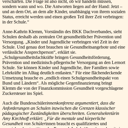
verschärfen. Die Frage ist also nicht, ob wir handeln müssen,
sondern wann und wo. Die Antworten liegen auf der Hand: Jetzt –
und an dem Ort, an dem alle Kinder, unabhängig von ihrem sozialen
Status, erreicht werden und einen großen Teil ihrer Zeit verbringen:
in der Schule.“
Anne-Kathrin Klemm, Vorständin des BKK Dachverbandes, sieht
Schulen deshalb als zentralen Ort gesundheitlicher Prävention und
Versorgung. „Kinder und Jugendliche verbringen viel Zeit in der
Schule. Und genau dort brauchen sie Gesundheitsangebote und eine
verlässliche Ansprechperson“, erklärt sie.
„Schulgesundheitsfachkräfte bringen Gesundheitsförderung,
Prävention und medizinisch-pflegerische Versorgung an den Lernort
Schule. Sie können Kinder und Jugendliche, ihre Familien sowie
Lehrkräfte im Alltag deutlich entlasten.“ Für eine flächendeckende
Umsetzung brauche es „endlich einen Schulgesundheitspakt von
Bund und Ländern“. Als mögliche Gegenfinanzierung bringt
Klemm die von der Finanzkommission Gesundheit vorgeschlagene
Zuckersteuer ins Spiel.
Auch die Bundesschüler
innenkonferenz argumentiert, dass die
Anforderungen an Schulen inzwischen die Grenzen klassischer
pädagogischer Zuständigkeiten überschreiten. Generalsekretärin
Amy Kirchhoff erklärt: „Für die mentale und körperliche
Gesundheit von Schüler
innen braucht es qualifiziertes und