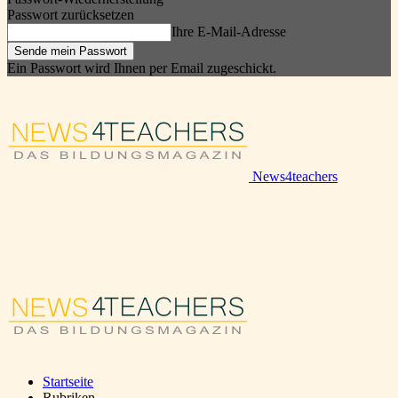
Passwort zurücksetzen
Ihre E-Mail-Adresse
Ein Passwort wird Ihnen per Email zugeschickt.
News4teachers
Startseite
Rubriken