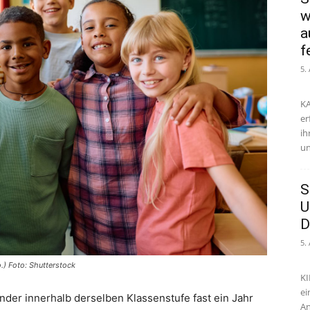
w
a
f
5.
KA
er
ih
un
S
U
D
5.
o.) Foto: Shutterstock
KI
ei
der innerhalb derselben Klassenstufe fast ein Jahr
An