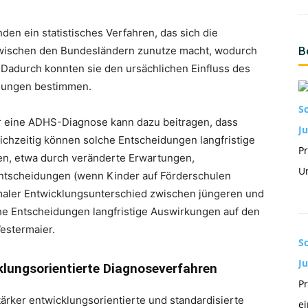
en ein statistisches Verfahren, das sich die
zwischen den Bundesländern zunutze macht, wodurch
B
 Dadurch konnten sie den ursächlichen Einfluss des
eidungen bestimmen.
S
r eine ADHS-Diagnose kann dazu beitragen, dass
Ju
eichzeitig können solche Entscheidungen langfristige
Pr
ben, etwa durch veränderte Erwartungen,
Un
entscheidungen (wenn Kinder auf Förderschulen
maler Entwicklungsunterschied zwischen jüngeren und
che Entscheidungen langfristige Auswirkungen auf den
estermaier.
S
J
klungsorientierte Diagnoseverfahren
Pr
ärker entwicklungsorientierte und standardisierte
ei