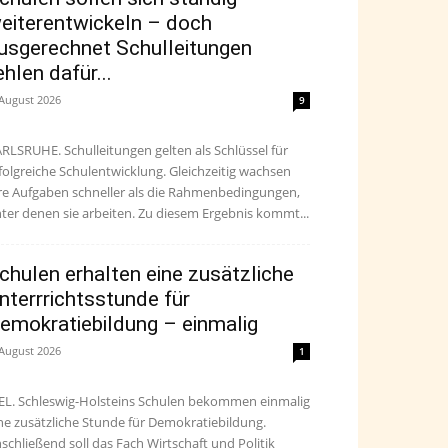
eiterentwickeln – doch
usgerechnet Schulleitungen
ehlen dafür...
 August 2026
9
RLSRUHE. Schulleitungen gelten als Schlüssel für
folgreiche Schulentwicklung. Gleichzeitig wachsen
re Aufgaben schneller als die Rahmenbedingungen,
ter denen sie arbeiten. Zu diesem Ergebnis kommt...
chulen erhalten eine zusätzliche
nterrrichtsstunde für
emokratiebildung – einmalig
 August 2026
1
EL. Schleswig-Holsteins Schulen bekommen einmalig
ne zusätzliche Stunde für Demokratiebildung.
schließend soll das Fach Wirtschaft und Politik