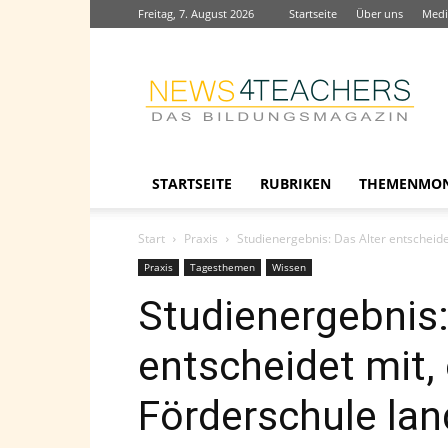
Freitag, 7. August 2026
Startseite
Über uns
Medi
News4teachers
STARTSEITE
RUBRIKEN
THEMENMO
Start
Praxis
Studienergebnis: Das Alter entscheide
Praxis
Tagesthemen
Wissen
Studienergebnis:
entscheidet mit, 
Förderschule la