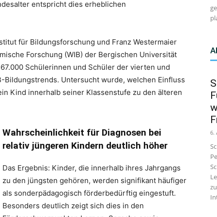
desalter entspricht dies erheblichen
ge
pl
stitut für Bildungsforschung und Franz Westermaier
A
omische Forschung (WIB) der Bergischen Universität
 67.000 Schülerinnen und Schüler der vierten und
-Bildungstrends. Untersucht wurde, welchen Einfluss
S
 ein Kind innerhalb seiner Klassenstufe zu den älteren
F
w
F
Wahrscheinlichkeit für Diagnosen bei
6.
relativ jüngeren Kindern deutlich höher
Sc
Pe
Sc
Das Ergebnis: Kinder, die innerhalb ihres Jahrgangs
Le
zu den jüngsten gehören, werden signifikant häufiger
zu
als sonderpädagogisch förderbedürftig eingestuft.
In
Besonders deutlich zeigt sich dies in den