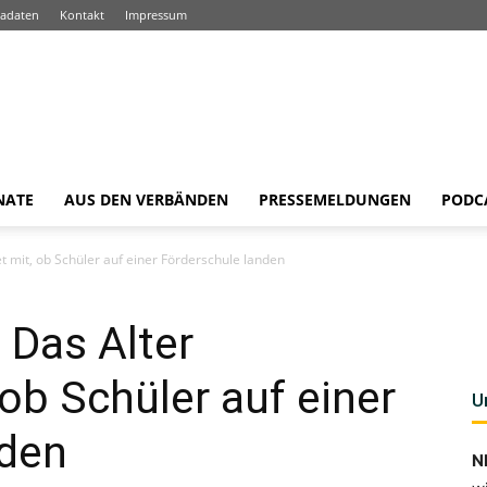
adaten
Kontakt
Impressum
NATE
AUS DEN VERBÄNDEN
PRESSEMELDUNGEN
PODC
t mit, ob Schüler auf einer Förderschule landen
 Das Alter
ob Schüler auf einer
U
nden
N