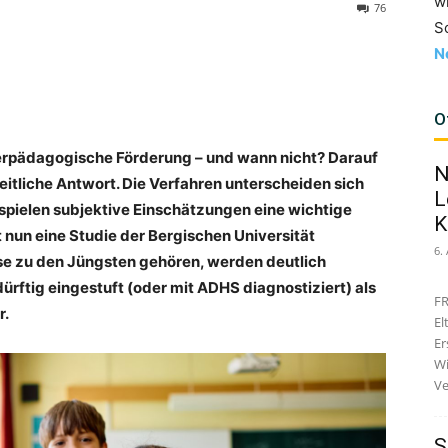
w
76
S
N
O
erpädagogische Förderung – und wann nicht? Darauf
N
heitliche Antwort. Die Verfahren unterscheiden sich
L
spielen subjektive Einschätzungen eine wichtige
K
 nun eine Studie der Bergischen Universität
6.
asse zu den Jüngsten gehören, werden deutlich
rftig eingestuft (oder mit ADHS diagnostiziert) als
FR
r.
El
Er
Wi
Ve
S