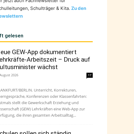
ir jetzt auch Fachnewsletter für
chulleitungen, Schulträger & Kita.
Zu den
ewslettern
ft gelesen
eue GEW-App dokumentiert
ehrkräfte-Arbeitszeit – Druck auf
ultusminister wächst
 August 2026
17
ANKFURT/BERLIN. Unterricht, Korrekturen,
terngespräche, Konferenzen oder Klassenfahrten:
stmals stellt die Gewerkschaft Erziehung und
ssenschaft (GEW) Lehrkräften eine Web-App zur
rfügung, die ihren gesamten Arbeitsalltag...
chulen sollen sich ständig