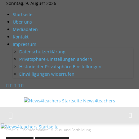
Sonntag, 9. August 2026
Startseite
Über uns
Mediadaten
Kontakt
Impressum
Datenschutzerklärung
Privatsphäre-Einstellungen ändern
Historie der Privatsphäre-Einstellungen
Einwilligungen widerrufen
News4teachers
Start
Themenmonate
Aus- und Fortbildung