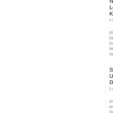
N
L
K
6.
FR
El
Er
Wi
Ve
S
U
D
5.
KI
ei
De