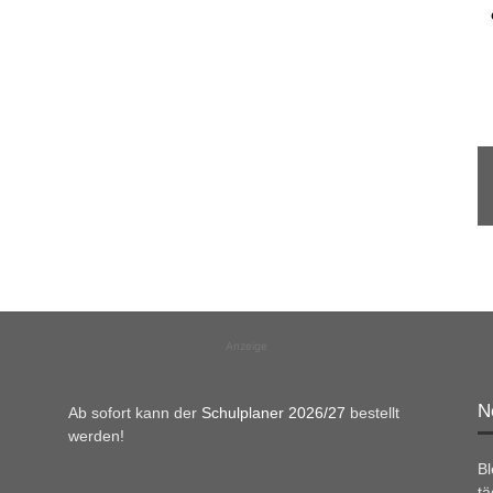
Anzeige
N
Ab sofort kann der
Schulplaner 2026/27
bestellt
werden!
B
tä