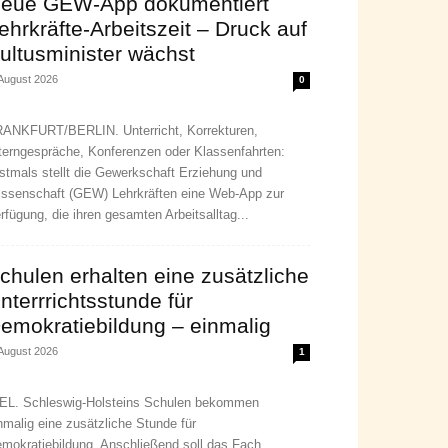
eue GEW-App dokumentiert
ehrkräfte-Arbeitszeit – Druck auf
ultusminister wächst
 August 2026
0
ANKFURT/BERLIN. Unterricht, Korrekturen,
terngespräche, Konferenzen oder Klassenfahrten:
stmals stellt die Gewerkschaft Erziehung und
ssenschaft (GEW) Lehrkräften eine Web-App zur
rfügung, die ihren gesamten Arbeitsalltag...
chulen erhalten eine zusätzliche
nterrrichtsstunde für
emokratiebildung – einmalig
 August 2026
1
EL. Schleswig-Holsteins Schulen bekommen
nmalig eine zusätzliche Stunde für
mokratiebildung. Anschließend soll das Fach