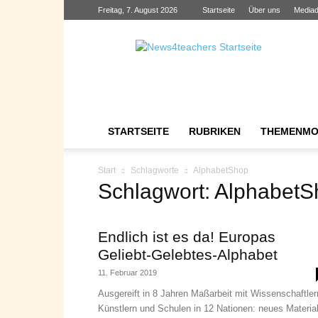
Freitag, 7. August 2026
Startseite
Über uns
Mediad
News4teachers
STARTSEITE
RUBRIKEN
THEMENMO
Start
Schlagworte
AlphabetShop
Schlagwort: Alphabet
Endlich ist es da! Europas
Geliebt-Gelebtes-Alphabet
11. Februar 2019
Ausgereift in 8 Jahren Maßarbeit mit Wissenschaftler
Künstlern und Schulen in 12 Nationen: neues Materia