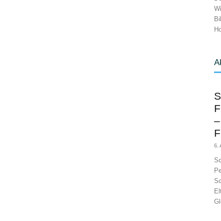
Wi
Bi
Ho
A
S
F
–
F
6.
Sc
Pe
Sc
El
Gl