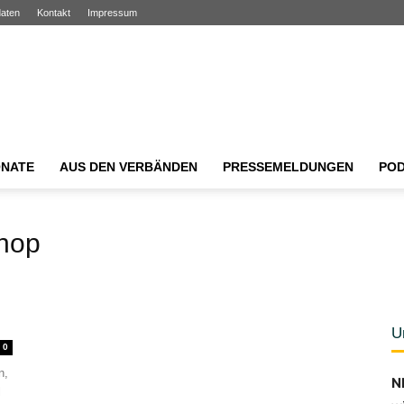
aten
Kontakt
Impressum
NATE
AUS DEN VERBÄNDEN
PRESSEMELDUNGEN
PO
Shop
U
0
n,
N
l