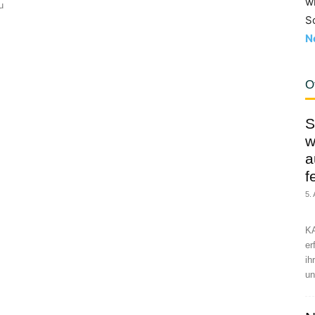
w
u
S
N
O
S
w
a
f
5.
KA
er
ih
un