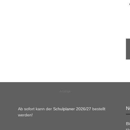
Anzeige
N
Ab sofort kann der
Schulplaner 2026/27
bestellt
werden!
B
tä