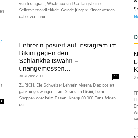
w
von Instagram, Whatsapp und Co. längst eine
S
Selbstverständlichkeit. Gerade jüngere Kinder werden
ten
N
dabei von ihren...
O
Lehrerin posiert auf Instagram im
Bikini gegen den
N
Schlankheitswahn –
L
unangemessen...
K
30. August 2017
10
6.
r
ZÜRICH. Die Schweizer Lehrerin Morena Diaz posiert
ganz ungezwungen – am Strand im Bikini, beim
FR
Shoppen oder beim Essen. Knapp 60.000 Fans folgen
El
0
der...
Er
Wi
Ve
S