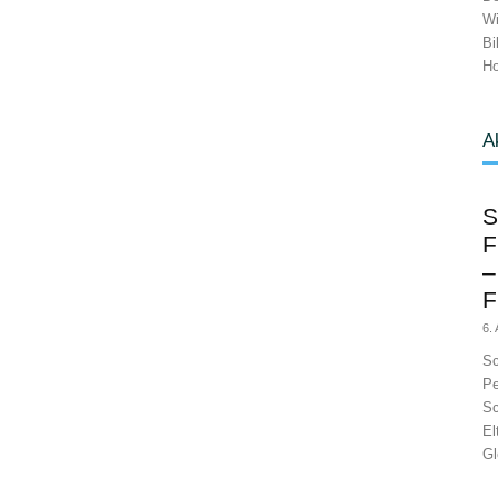
Wi
Bi
Ho
A
S
F
–
F
6.
Sc
Pe
Sc
El
Gl