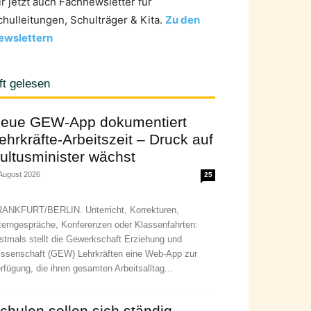
ir jetzt auch Fachnewsletter für
chulleitungen, Schulträger & Kita.
Zu den
ewslettern
ft gelesen
eue GEW-App dokumentiert
ehrkräfte-Arbeitszeit – Druck auf
ultusminister wächst
 August 2026
25
ANKFURT/BERLIN. Unterricht, Korrekturen,
terngespräche, Konferenzen oder Klassenfahrten:
stmals stellt die Gewerkschaft Erziehung und
ssenschaft (GEW) Lehrkräften eine Web-App zur
rfügung, die ihren gesamten Arbeitsalltag...
chulen sollen sich ständig