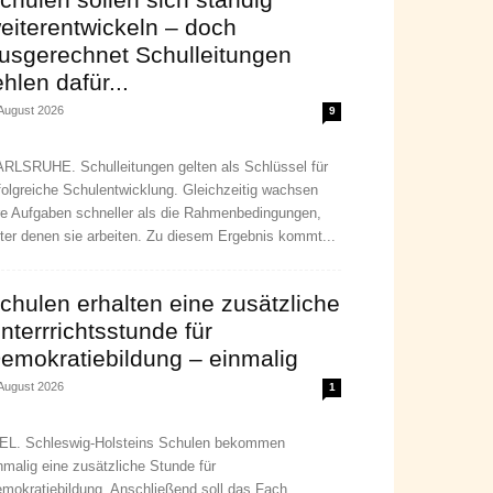
eiterentwickeln – doch
usgerechnet Schulleitungen
ehlen dafür...
 August 2026
9
RLSRUHE. Schulleitungen gelten als Schlüssel für
folgreiche Schulentwicklung. Gleichzeitig wachsen
re Aufgaben schneller als die Rahmenbedingungen,
ter denen sie arbeiten. Zu diesem Ergebnis kommt...
chulen erhalten eine zusätzliche
nterrrichtsstunde für
emokratiebildung – einmalig
 August 2026
1
EL. Schleswig-Holsteins Schulen bekommen
nmalig eine zusätzliche Stunde für
mokratiebildung. Anschließend soll das Fach