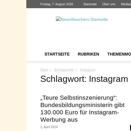
Freitag, 7. August 2026
Startseite
Über uns
Mediad
News4teachers
STARTSEITE
RUBRIKEN
THEMENMO
Start
Schlagworte
Instagram
Schlagwort: Instagram
„Teure Selbstinszenierung“:
Bundesbildungsministerin gibt
130.000 Euro für Instagram-
Werbung aus
2. April 2024