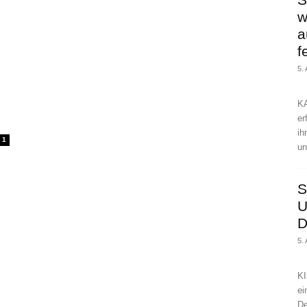
w
a
f
5.
KA
er
ih
1
un
S
U
D
5.
KI
ei
De