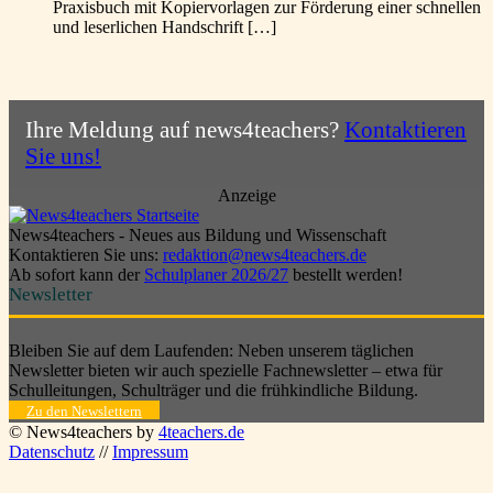
Praxisbuch mit Kopiervorlagen zur Förderung einer schnellen
und leserlichen Handschrift […]
Ihre Meldung auf news4teachers?
Kontaktieren
Sie uns!
Anzeige
News4teachers - Neues aus Bildung und Wissenschaft
Kontaktieren Sie uns:
redaktion@news4teachers.de
Ab sofort kann der
Schulplaner 2026/27
bestellt werden!
Newsletter
Bleiben Sie auf dem Laufenden: Neben unserem täglichen
Newsletter bieten wir auch spezielle Fachnewsletter – etwa für
Schulleitungen, Schulträger und die frühkindliche Bildung.
Zu den Newslettern
© News4teachers by
4teachers.de
Datenschutz
//
Impressum