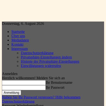
Donnerstag, 6. August 2026
Startseite
Über uns
Mediadaten
Kontakt
Impressum
Datenschutzerklärung
Privatsphäre-Einstellungen ändern
Historie der Privatsphäre-Einstellungen
Einwilligungen widerrufen
Anmelden
Herzlich willkommen! Melden Sie sich an
Ihr Benutzername
Ihr Passwort
Haben Sie Ihr Passwort vergessen? Hilfe bekommen
Datenschutzerklärung
Passwort-Wiederherstellung