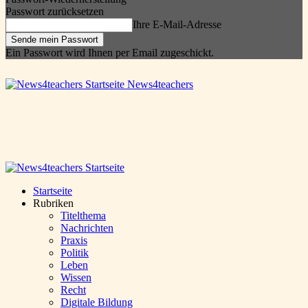
Passwort zurücksetzen
Ihre E-Mail-Adresse
Ein Passwort wird Ihnen per Email zugeschickt.
News4teachers
Startseite
Rubriken
Titelthema
Nachrichten
Praxis
Politik
Leben
Wissen
Recht
Digitale Bildung