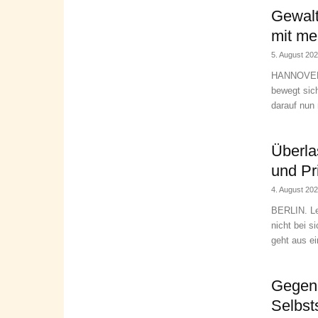
Gewalt
mit me
5. August 20
HANNOVER. 
bewegt sich
darauf nun 
Überla
und Pr
4. August 20
BERLIN. Le
nicht bei s
geht aus ein
Gegen
Selbst