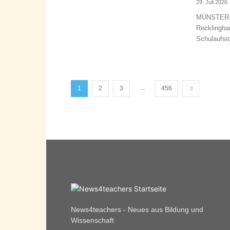
29. Juli 2026
MÜNSTER. S
Recklinghau
Schulaufsi
...
1
2
3
456
News4teachers - Neues aus Bildung und
Wissenschaft