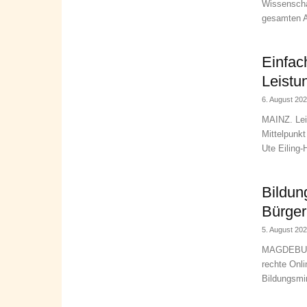
Wissenscha
gesamten Ar
Einfac
Leistu
6. August 20
MAINZ. Leis
Mittelpunkt
Ute Eiling-
Bildun
Bürger
5. August 20
MAGDEBURG.
rechte Onl
Bildungsmin