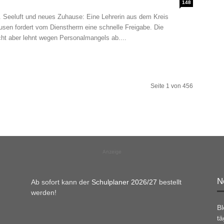
148
eeluft und neues Zuhause: Eine Lehrerin aus dem Kreis
sen fordert vom Dienstherrn eine schnelle Freigabe. Die
cht aber lehnt wegen Personalmangels ab....
Seite 1 von 456
Anzeige
N
Ab sofort kann der
Schulplaner 2026/27
bestellt
werden!
B
tä