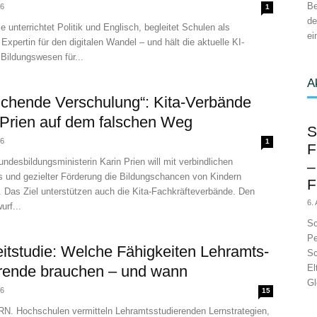
Be
26
1
de
 unterrichtet Politik und Englisch, begleitet Schulen als
ei
e Expertin für den digitalen Wandel – und hält die aktuelle KI-
Bildungswesen für...
A
ichende Verschulung“: Kita-Verbände
Prien auf dem falschen Weg
S
26
1
F
desbildungsministerin Karin Prien will mit verbindlichen
–
s und gezielter Förderung die Bildungschancen von Kindern
F
 Das Ziel unterstützen auch die Kita-Fachkräfteverbände. Den
6.
rf...
Sc
Pe
itstudie: Welche Fähigkeiten Lehramts-
Sc
rende brauchen – und wann
El
Gl
26
15
 Hochschulen vermitteln Lehramtsstudierenden Lernstrategien,