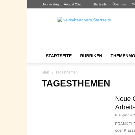
Donnerstag, 6. August 2026
Startseite
Über uns
M
News4teachers
STARTSEITE
RUBRIKEN
THEMENMO
Start
Tagesthemen
TAGESTHEMEN
Neue G
Arbeit
6. August 20
FRANKFURT/
oder Klasse