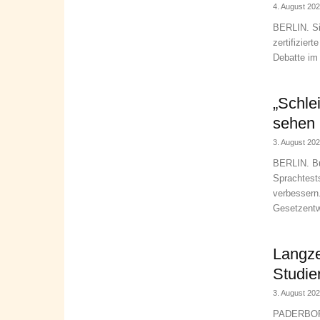
4. August 20
BERLIN. Sie
zertifiziert
Debatte im 
„Schle
sehen 
3. August 20
BERLIN. Bun
Sprachtest
verbessern.
Gesetzentwu
Langze
Studie
3. August 20
PADERBORN.