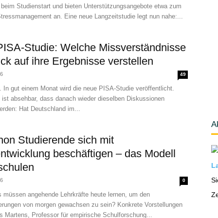
e beim Studienstart und bieten Unterstützungsangebote etwa zum
Stressmanagement an. Eine neue Langzeitstudie legt nun nahe:...
ISA-Studie: Welche Missverständnisse
ick auf ihre Ergebnisse verstellen
26
49
n gut einem Monat wird die neue PISA-Studie veröffentlicht.
t ist absehbar, dass danach wieder dieselben Diskussionen
erden: Hat Deutschland im...
A
on Studierende sich mit
ntwicklung beschäftigen – das Modell
schulen
La
Si
26
0
müssen angehende Lehrkräfte heute lernen, um den
Ze
erungen von morgen gewachsen zu sein? Konkrete Vorstellungen
s Martens, Professor für empirische Schulforschung...