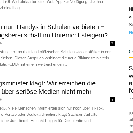
ft (GEW) Lehrkräften eine Web-App zur Verfügung, die ihren
beitsalltag...
N
w
S
h nur: Handys in Schulen verbieten =
N
ngsbereitschaft im Unterricht steigern?
26
2
O
tung soll an rheinland-pfälzischen Schulen wieder stärker in den
 rücken. Diesen Anspruch verbindet die neue Bildungsministerin
Hütig (CDU) mit einem weitreichenden...
S
w
gsminister klagt: Wir erreichen die
a
f
 über seriöse Medien nicht mehr
5.
26
4
 Viele Menschen informierten sich nur noch über TikTok,
KA
ine-Portale oder Boulevardmedien, klagt Sachsen-Anhalts
er
ister Jan Riedel. Er sieht Folgen für Demokratie und...
ih
un