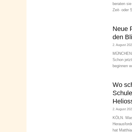
beraten si
Zeit- oder 
Neue P
den Bl
2. August 20
MÜNCHEN. I
Schon jetz
beginnen w
Wo sch
Schule
Helios
2. August 20
KÖLN. Was 
Herausford
hat Matthia