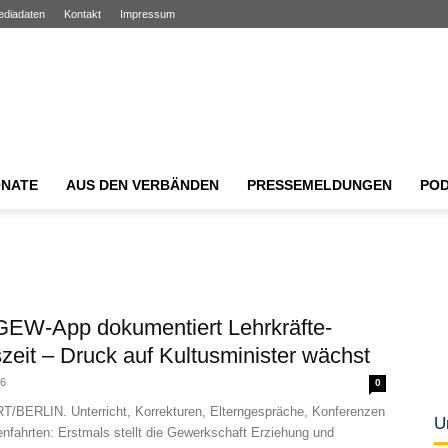
ediadaten
Kontakt
Impressum
NATE
AUS DEN VERBÄNDEN
PRESSEMELDUNGEN
PO
EW-App dokumentiert Lehrkräfte-
szeit – Druck auf Kultusminister wächst
26
0
BERLIN. Unterricht, Korrekturen, Elterngespräche, Konferenzen
U
nfahrten: Erstmals stellt die Gewerkschaft Erziehung und