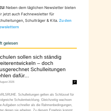
EU:
Neben dem täglichen Newsletter bieten
ir jetzt auch Fachnewsletter für
chulleitungen, Schulträger & Kita.
Zu den
ewslettern
ft gelesen
chulen sollen sich ständig
eiterentwickeln – doch
usgerechnet Schulleitungen
ehlen dafür...
 August 2026
7
RLSRUHE. Schulleitungen gelten als Schlüssel für
folgreiche Schulentwicklung. Gleichzeitig wachsen
re Aufgaben schneller als die Rahmenbedingungen,
ter denen sie arbeiten. Zu diesem Ergebnis kommt...