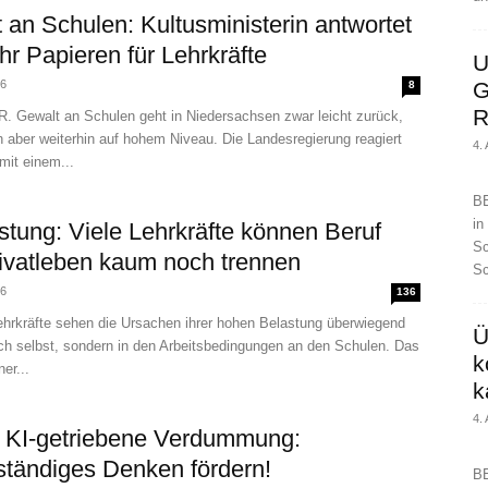
 an Schulen: Kultusministerin antwortet
hr Papieren für Lehrkräfte
U
26
G
8
R
Gewalt an Schulen geht in Niedersachsen zwar leicht zurück,
 aber weiterhin auf hohem Niveau. Die Landesregierung reagiert
4.
mit einem...
BE
in
stung: Viele Lehrkräfte können Beruf
Sc
ivatleben kaum noch trennen
Sc
26
136
hrkräfte sehen die Ursachen ihrer hohen Belastung überwiegend
Ü
ich selbst, sondern in den Arbeitsbedingungen an den Schulen. Das
k
er...
k
4.
 KI-getriebene Verdummung:
ständiges Denken fördern!
BE