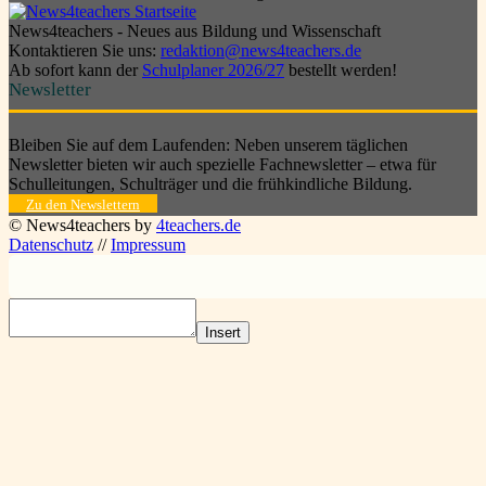
News4teachers - Neues aus Bildung und Wissenschaft
Kontaktieren Sie uns:
redaktion@news4teachers.de
Ab sofort kann der
Schulplaner 2026/27
bestellt werden!
Newsletter
Bleiben Sie auf dem Laufenden: Neben unserem täglichen
Newsletter bieten wir auch spezielle Fachnewsletter – etwa für
Schulleitungen, Schulträger und die frühkindliche Bildung.
Zu den Newslettern
© News4teachers by
4teachers.de
Datenschutz
//
Impressum
Insert