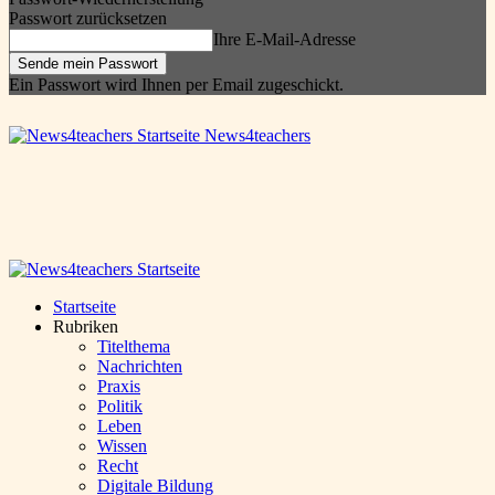
Passwort zurücksetzen
Ihre E-Mail-Adresse
Ein Passwort wird Ihnen per Email zugeschickt.
News4teachers
Startseite
Rubriken
Titelthema
Nachrichten
Praxis
Politik
Leben
Wissen
Recht
Digitale Bildung