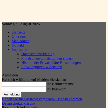
Sonntag, 9. August 2026
Startseite
Über uns
Mediadaten
Kontakt
Impressum
Datenschutzerklärung
Privatsphäre-Einstellungen ändern
Historie der Privatsphäre-Einstellungen
Einwilligungen widerrufen
Anmelden
Herzlich willkommen! Melden Sie sich an
Ihr Benutzername
Ihr Passwort
Haben Sie Ihr Passwort vergessen? Hilfe bekommen
Datenschutzerklärung
Passwort-Wiederherstellung