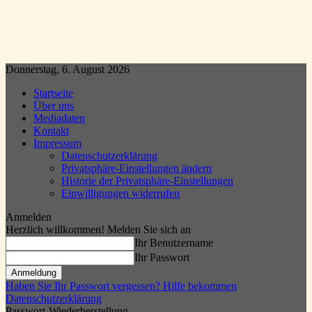
Donnerstag, 6. August 2026
Startseite
Über uns
Mediadaten
Kontakt
Impressum
Datenschutzerklärung
Privatsphäre-Einstellungen ändern
Historie der Privatsphäre-Einstellungen
Einwilligungen widerrufen
Anmelden
Herzlich willkommen! Melden Sie sich an
Ihr Benutzername
Ihr Passwort
Haben Sie Ihr Passwort vergessen? Hilfe bekommen
Datenschutzerklärung
Passwort-Wiederherstellung