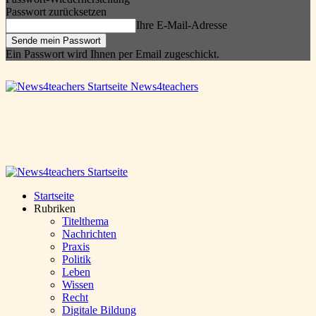
Passwort zurücksetzen
Ihre E-Mail-Adresse
Ein Passwort wird Ihnen per Email zugeschickt.
News4teachers
Startseite
Rubriken
Titelthema
Nachrichten
Praxis
Politik
Leben
Wissen
Recht
Digitale Bildung