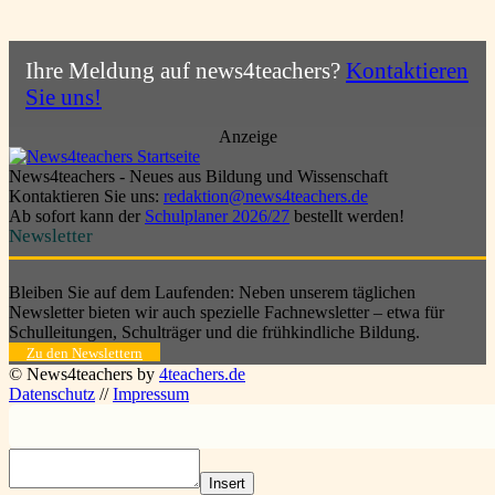
Ihre Meldung auf news4teachers?
Kontaktieren
Sie uns!
Anzeige
News4teachers - Neues aus Bildung und Wissenschaft
Kontaktieren Sie uns:
redaktion@news4teachers.de
Ab sofort kann der
Schulplaner 2026/27
bestellt werden!
Newsletter
Bleiben Sie auf dem Laufenden: Neben unserem täglichen
Newsletter bieten wir auch spezielle Fachnewsletter – etwa für
Schulleitungen, Schulträger und die frühkindliche Bildung.
Zu den Newslettern
© News4teachers by
4teachers.de
Datenschutz
//
Impressum
Insert