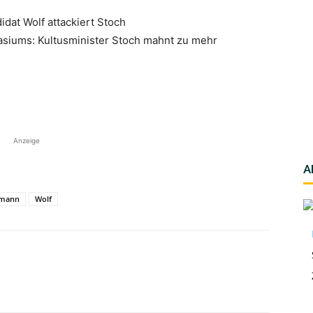
dat Wolf attackiert Stoch
siums: Kultusminister Stoch mahnt zu mehr
Anzeige
A
hmann
Wolf