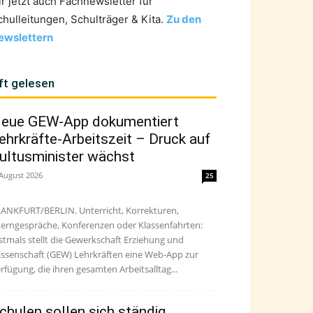
ir jetzt auch Fachnewsletter für
chulleitungen, Schulträger & Kita.
Zu den
ewslettern
ft gelesen
eue GEW-App dokumentiert
ehrkräfte-Arbeitszeit – Druck auf
ultusminister wächst
 August 2026
25
ANKFURT/BERLIN. Unterricht, Korrekturen,
terngespräche, Konferenzen oder Klassenfahrten:
stmals stellt die Gewerkschaft Erziehung und
ssenschaft (GEW) Lehrkräften eine Web-App zur
rfügung, die ihren gesamten Arbeitsalltag...
chulen sollen sich ständig