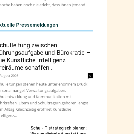
nche haben noch nie erlebt, dass ihnen jemand...
ktuelle Pressemeldungen
chulleitung zwischen
ührungsaufgabe und Bürokratie –
ie Künstliche Intelligenz
reiräume schaffen...
 August 2026
0
hulleitungen stehen heute unter enormem Druck:
rsonalmangel, Verwaltungsaufgaben,
hulentwicklung und Kommunikation mit
hrkräften, Eltern und Schulträgern gehören längst
m Alltag. Gleichzeitig eröffnet Künstliche
telligenz...
Schul-IT strategisch planen: