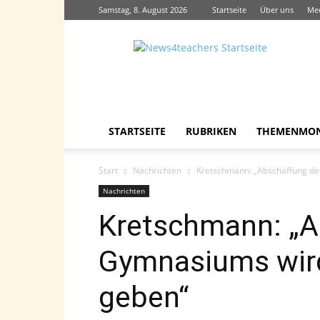
Samstag, 8. August 2026
Startseite
Über uns
Me
News4teachers
STARTSEITE
RUBRIKEN
THEMENMO
Start
Nachrichten
Kretschmann: „Abschaffung de
Nachrichten
Kretschmann: „A
Gymnasiums wird
geben“