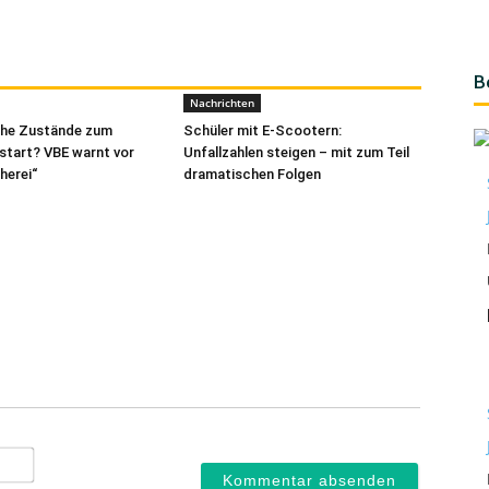
B
Nachrichten
che Zustände zum
Schüler mit E-Scootern:
start? VBE warnt vor
Unfallzahlen steigen – mit zum Teil
herei“
dramatischen Folgen
Name*