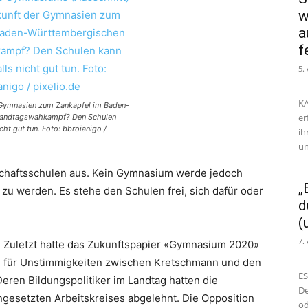
w
a
f
5.
KA
 Gymnasien zum Zankapfel im Baden-
er
Landtagswahkampf? Den Schulen
cht gut tun. Foto: bbroianigo /
ih
un
chaftsschulen aus. Kein Gymnasium werde jedoch
„
u werden. Es stehe den Schulen frei, sich dafür oder
d
(
7.
Zuletzt hatte das Zukunftspapier «Gymnasium 2020»
für Unstimmigkeiten zwischen Kretschmann und den
ES
eren Bildungspolitiker im Landtag hatten die
De
ngesetzten Arbeitskreises abgelehnt. Die Opposition
od