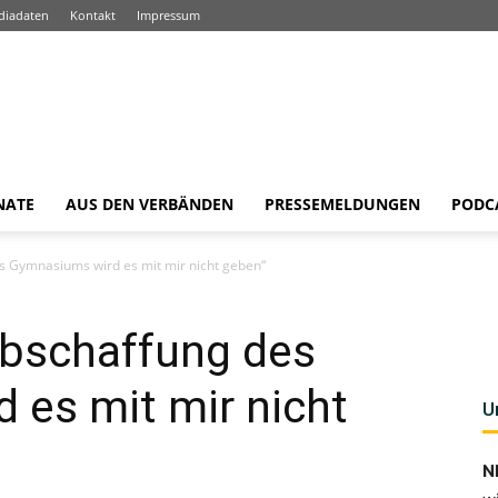
diadaten
Kontakt
Impressum
NATE
AUS DEN VERBÄNDEN
PRESSEMELDUNGEN
PODC
s Gymnasiums wird es mit mir nicht geben“
bschaffung des
 es mit mir nicht
U
N