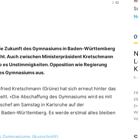
w
42
S
N
O
ie Zukunft des Gymnasiums in Baden-Württemberg
N
cht. Auch zwischen Ministerpräsident Kretschmann
L
b es Unstimmigkeiten. Opposition wie Regierung
K
des Gymnasiums aus.
6.
ried Kretschmann (Grüne) hat sich erneut hinter das
FR
ellt. «Die Abschaffung des Gymnasiums wird es mit
El
gschef am Samstag in Karlsruhe auf der
Er
Wi
Baden-Württemberg. Es werde erstmal alles bleiben
Ve
S