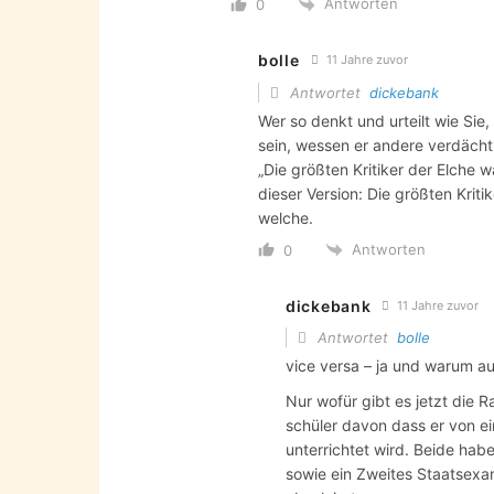
Antworten
0
bolle
11 Jahre zuvor
Antwortet
dickebank
Wer so denkt und urteilt wie Si
sein, wessen er andere verdächt
„Die größten Kritiker der Elche w
dieser Version: Die größten Kriti
welche.
Antworten
0
dickebank
11 Jahre zuvor
Antwortet
bolle
vice versa – ja und warum au
Nur wofür gibt es jetzt die 
schüler davon dass er von e
unterrichtet wird. Beide ha
sowie ein Zweites Staatsexa