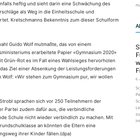
nfalls heftig und sieht darin eine Schwächung des
ma
schläge als Weg in die Einheitsschule und
rtet. Kretschmanns Bekenntnis zum dieser Schulform
A
wahl Guido Wolf mutmaßte, das von einem
S
usministeriums erarbeitete Papier «Gymnasium 2020»
F
mit Grün-Rot es im Fall eines Wahlsieges hervorholen
w
n das Ziel einer Absenkung der Leistungsforderungen
F
Wolf: «Wir stehen zum Gymnasium pur, wir wollen
6.
Sc
Pe
robl sprachen sich vor 250 Teilnehmern der
Sc
Le
r Partei zudem dafür aus, die verbindliche
zu
de Schule nicht wieder verbindlich zu machen. Mit
In
rundschulklasse an könnten die Eltern eine
gsweg ihrer Kinder fällen.(dpa)