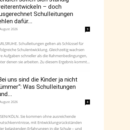
eiterentwickeln – doch
usgerechnet Schulleitungen
ehlen dafür...
 August 2026
9
RLSRUHE. Schulleitungen gelten als Schlüssel für
folgreiche Schulentwicklung. Gleichzeitig wachsen
re Aufgaben schneller als die Rahmenbedingungen,
ter denen sie arbeiten. Zu diesem Ergebnis kommt...
Bei uns sind die Kinder ja nicht
ümmer“: Was Schulleitungen
und...
 August 2026
8
SEN/KÖLN. Sie kommen ohne ausreichende
utschkenntnisse, mit Entwicklungsrückständen
er belastenden Erfahrungen in die Schule – und