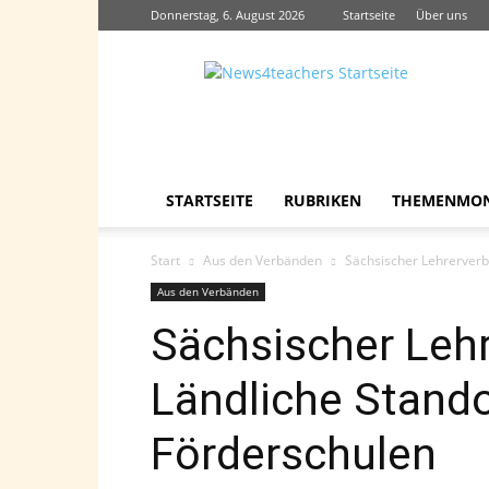
Donnerstag, 6. August 2026
Startseite
Über uns
News4teachers
STARTSEITE
RUBRIKEN
THEMENMO
Start
Aus den Verbänden
Sächsischer Lehrerverb
Aus den Verbänden
Sächsischer Lehr
Ländliche Stando
Förderschulen