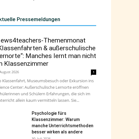
ktuelle Pressemeldungen
ews4teachers-Themenmonat
Klassenfahrten & außerschulische
ernorte“: Manches lernt man nicht
m Klassenzimmer
 August 2026
1
 Klassenfahrt, Museumsbesuch oder Exkursion ins
ience Center: Außerschulische Lernorte eröffnen
hülerinnen und Schülern Erfahrungen, die sich im
terricht allein kaum vermitteln lassen. Sie...
Psychologie fürs
Klassenzimmer: Warum
manche Unterrichtsmethoden
besser wirken als andere
30. Juli 2026