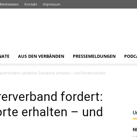
Mediadaten
Kontakt
Impressum
NATE
AUS DEN VERBÄNDEN
PRESSEMELDUNGEN
PODC
and fordert: Ländliche Standorte erhalten – und Förderschulen
erverband fordert:
rte erhalten – und
U
N