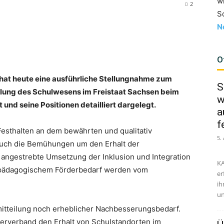
w
2
S
N
O
hat heute eine ausführliche Stellungnahme zum
S
klung des Schulwesens im Freistaat Sachsen beim
w
und seine Positionen detailliert dargelegt.
a
f
Festhalten an dem bewährten und qualitativ
5.
uch die Bemühungen um den Erhalt der
 angestrebte Umsetzung der Inklusion und Integration
KA
rpädagogischem Förderbedarf werden vom
er
ih
un
mitteilung noch erheblicher Nachbesserungsbedarf.
erverband den Erhalt von Schulstandorten im