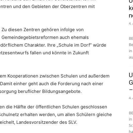
Ü
zentren und den Gebieten der Oberzentren mit
k
n
4.
Zu diesen Zentren gehören infolge von
Gemeindegebietsreformen auch ehemals
BE
Be
dörflichem Charakter. Ihre „Schule im Dorf“ würde
in
tzesentwurfs fallen und könnte in Zukunft
au
U
dem Kooperationen zwischen Schulen und außerdem
G
Damit einher geht auch die Forderung nach einer
–
orgung beruflicher Bildungsangebote.
4.
en die Hälfte der öffentlichen Schulen geschlossen
BE
chulnetz erhalten werden, um allen Schülern gleiche
in
eichelt, Landesvorsitzender des SLV.
Sc
ha