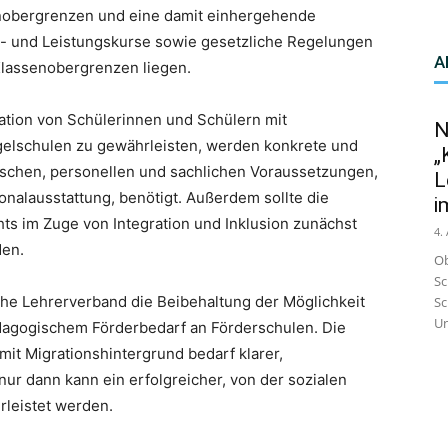
enobergrenzen und eine damit einhergehende
- und Leistungskurse sowie gesetzliche Regelungen
A
Klassenobergrenzen liegen.
ation von Schülerinnen und Schülern mit
N
elschulen zu gewährleisten, werden konkrete und
„
ischen, personellen und sachlichen Voraussetzungen,
L
nalausstattung, benötigt. Außerdem sollte die
i
hts im Zuge von Integration und Inklusion zunächst
4.
den.
Ob
Sc
che Lehrerverband die Beibehaltung der Möglichkeit
Sc
Un
dagogischem Förderbedarf an Förderschulen. Die
mit Migrationshintergrund bedarf klarer,
r dann kann ein erfolgreicher, von der sozialen
leistet werden.