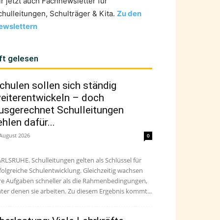
ir jetzt auch Fachnewsletter für
chulleitungen, Schulträger & Kita.
Zu den
ewslettern
ft gelesen
chulen sollen sich ständig
eiterentwickeln – doch
usgerechnet Schulleitungen
ehlen dafür...
 August 2026
0
RLSRUHE. Schulleitungen gelten als Schlüssel für
folgreiche Schulentwicklung. Gleichzeitig wachsen
re Aufgaben schneller als die Rahmenbedingungen,
ter denen sie arbeiten. Zu diesem Ergebnis kommt...