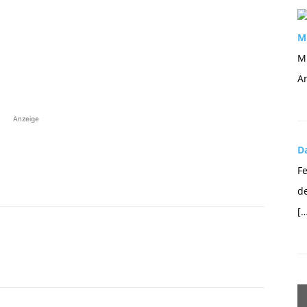
Mu
Mi
An
Anzeige
Da
Fe
d
[…