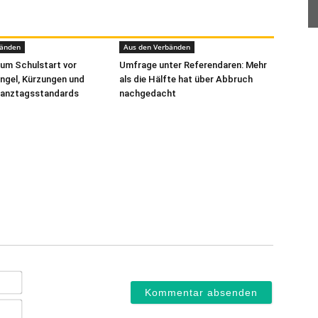
bänden
Aus den Verbänden
um Schulstart vor
Umfrage unter Referendaren: Mehr
ngel, Kürzungen und
als die Hälfte hat über Abbruch
Ganztagsstandards
nachgedacht
Name*
E-
Mail*