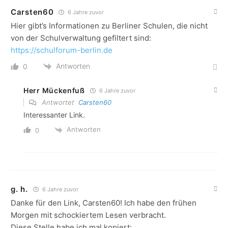
Carsten60
6 Jahre zuvor
Hier gibt’s Informationen zu Berliner Schulen, die nicht
von der Schulverwaltung gefiltert sind:
https://schulforum-berlin.de
Antworten
0
Herr Mückenfuß
6 Jahre zuvor
Antwortet
Carsten60
Interessanter Link.
Antworten
0
g. h.
6 Jahre zuvor
Danke für den Link, Carsten60! Ich habe den frühen
Morgen mit schockiertem Lesen verbracht.
Diese Stelle habe ich mal kopiert: