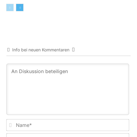
Info bei neuen Kommentaren
Na
E-