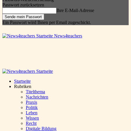
Passwort zurücksetzen
Ihre E-Mail-Adresse
Ein Passwort wird Ihnen per Email zugeschickt.
News4teachers
Startseite
Rubriken
Titelthema
Nachrichten
Praxis
Politik
Leben
Wissen
Recht
Digitale Bildung