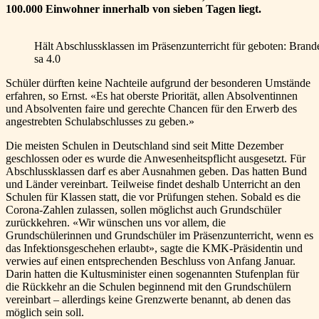
100.000 Einwohner innerhalb von sieben Tagen liegt.
Hält Abschlussklassen im Präsenzunterricht für geboten: Bran
sa 4.0
Schüler dürften keine Nachteile aufgrund der besonderen Umstände
erfahren, so Ernst. «Es hat oberste Priorität, allen Absolventinnen
und Absolventen faire und gerechte Chancen für den Erwerb des
angestrebten Schulabschlusses zu geben.»
Die meisten Schulen in Deutschland sind seit Mitte Dezember
geschlossen oder es wurde die Anwesenheitspflicht ausgesetzt. Für
Abschlussklassen darf es aber Ausnahmen geben. Das hatten Bund
und Länder vereinbart. Teilweise findet deshalb Unterricht an den
Schulen für Klassen statt, die vor Prüfungen stehen. Sobald es die
Corona-Zahlen zulassen, sollen möglichst auch Grundschüler
zurückkehren. «Wir wünschen uns vor allem, die
Grundschülerinnen und Grundschüler im Präsenzunterricht, wenn es
das Infektionsgeschehen erlaubt», sagte die KMK-Präsidentin und
verwies auf einen entsprechenden Beschluss von Anfang Januar.
Darin hatten die Kultusminister einen sogenannten Stufenplan für
die Rückkehr an die Schulen beginnend mit den Grundschülern
vereinbart – allerdings keine Grenzwerte benannt, ab denen das
möglich sein soll.