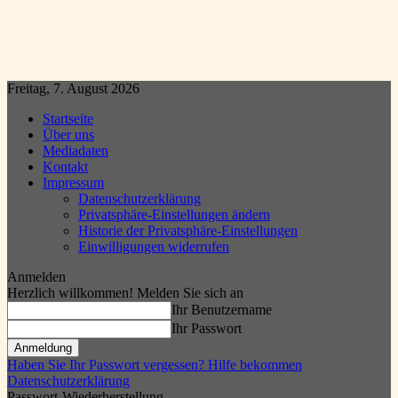
Freitag, 7. August 2026
Startseite
Über uns
Mediadaten
Kontakt
Impressum
Datenschutzerklärung
Privatsphäre-Einstellungen ändern
Historie der Privatsphäre-Einstellungen
Einwilligungen widerrufen
Anmelden
Herzlich willkommen! Melden Sie sich an
Ihr Benutzername
Ihr Passwort
Haben Sie Ihr Passwort vergessen? Hilfe bekommen
Datenschutzerklärung
Passwort-Wiederherstellung