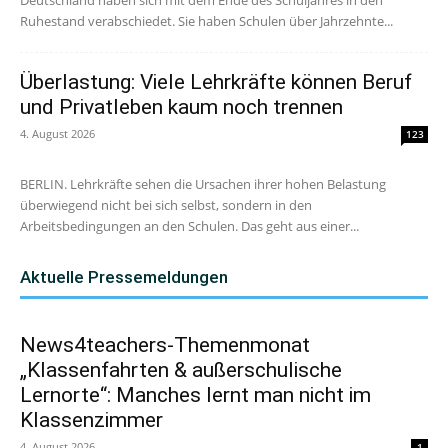
Deutschland haben sich mit dem Ende des Schuljahres in den
Ruhestand verabschiedet. Sie haben Schulen über Jahrzehnte...
Überlastung: Viele Lehrkräfte können Beruf
und Privatleben kaum noch trennen
4. August 2026
123
BERLIN. Lehrkräfte sehen die Ursachen ihrer hohen Belastung
überwiegend nicht bei sich selbst, sondern in den
Arbeitsbedingungen an den Schulen. Das geht aus einer...
Aktuelle Pressemeldungen
News4teachers-Themenmonat
„Klassenfahrten & außerschulische
Lernorte“: Manches lernt man nicht im
Klassenzimmer
4. August 2026
1