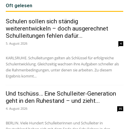
Oft gelesen
Schulen sollen sich ständig
weiterentwickeln – doch ausgerechnet
Schulleitungen fehlen dafür...
5. August 2026
4
KARLSRUHE. Schulleitungen gelten als Schlüssel für erfolgreiche
Schulentwicklung. Gleichzeitig wachsen ihre Aufgaben schneller als
die Rahmenbedingungen, unter denen sie arbeiten. Zu diesem
Ergebnis kommt...
Und tschüss… Eine Schulleiter-Generation
geht in den Ruhestand – und zieht...
4. August 2026
35
BERLIN. Viele Hundert Schulleiterinnen und Schulleiter in