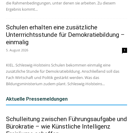
die Rahmenbedingungen, unter denen sie arbeiten. Zu diesem
Ergebnis kommt...
Schulen erhalten eine zusätzliche
Unterrrichtsstunde für Demokratiebildung –
einmalig
5. August 2026
1
KIEL. Schleswig-Holsteins Schulen bekommen einmalig eine
zusätzliche Stunde für Demokratiebildung. Anschließend soll das
Fach Wirtschaft und Politik gestärkt werden. Was das
Bildungsministerium zudem plant. Schleswig-Holsteins...
Aktuelle Pressemeldungen
Schulleitung zwischen Führungsaufgabe und
Bürokratie – wie Künstliche Intelligenz