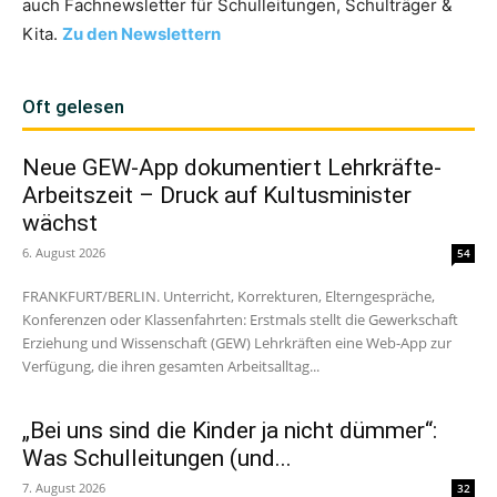
auch Fachnewsletter für Schulleitungen, Schulträger &
Kita.
Zu den Newslettern
Oft gelesen
Neue GEW-App dokumentiert Lehrkräfte-
Arbeitszeit – Druck auf Kultusminister
wächst
6. August 2026
54
FRANKFURT/BERLIN. Unterricht, Korrekturen, Elterngespräche,
Konferenzen oder Klassenfahrten: Erstmals stellt die Gewerkschaft
Erziehung und Wissenschaft (GEW) Lehrkräften eine Web-App zur
Verfügung, die ihren gesamten Arbeitsalltag...
„Bei uns sind die Kinder ja nicht dümmer“:
Was Schulleitungen (und...
7. August 2026
32