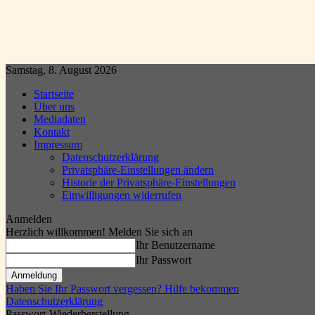
Samstag, 8. August 2026
Startseite
Über uns
Mediadaten
Kontakt
Impressum
Datenschutzerklärung
Privatsphäre-Einstellungen ändern
Historie der Privatsphäre-Einstellungen
Einwilligungen widerrufen
Anmelden
Herzlich willkommen! Melden Sie sich an
Ihr Benutzername
Ihr Passwort
Haben Sie Ihr Passwort vergessen? Hilfe bekommen
Datenschutzerklärung
Passwort-Wiederherstellung