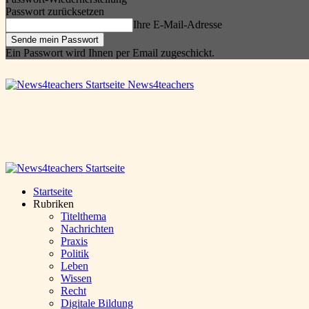
Passwort zurücksetzen
Ihre E-Mail-Adresse
Ein Passwort wird Ihnen per Email zugeschickt.
News4teachers
Startseite
Rubriken
Titelthema
Nachrichten
Praxis
Politik
Leben
Wissen
Recht
Digitale Bildung