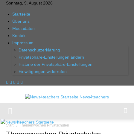
Sonntag, 9. August 2026
Startseite
Über uns
Mediadaten
Kontakt
Impressum
Datenschutzerklärung
Privatsphäre-Einstellungen ändern
Historie der Privatsphäre-Einstellungen
Einwilligungen widerrufen
News4teachers
Start
Themenwochen Privatschulen