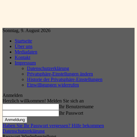
Sonntag, 9. August 2026
Startseite
Über uns
Mediadaten
Kontakt
Impressum
Datenschutzerklärung
Privatsphäre-Einstellungen ändern
Historie der Privatsphäre-Einstellungen
Einwilligungen widerrufen
Anmelden
Herzlich willkommen! Melden Sie sich an
Ihr Benutzername
Ihr Passwort
Haben Sie Ihr Passwort vergessen? Hilfe bekommen
Datenschutzerklärung
Passwort-Wiederherstellung