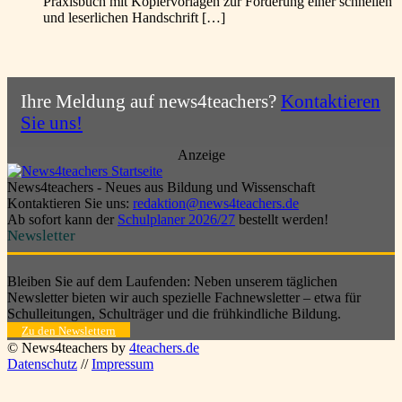
Praxisbuch mit Kopiervorlagen zur Förderung einer schnellen
und leserlichen Handschrift […]
Ihre Meldung auf news4teachers?
Kontaktieren
Sie uns!
Anzeige
News4teachers - Neues aus Bildung und Wissenschaft
Kontaktieren Sie uns:
redaktion@news4teachers.de
Ab sofort kann der
Schulplaner 2026/27
bestellt werden!
Newsletter
Bleiben Sie auf dem Laufenden: Neben unserem täglichen
Newsletter bieten wir auch spezielle Fachnewsletter – etwa für
Schulleitungen, Schulträger und die frühkindliche Bildung.
Zu den Newslettern
© News4teachers by
4teachers.de
Datenschutz
//
Impressum