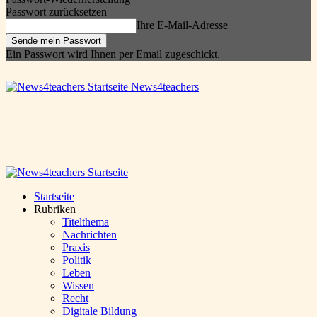
Passwort zurücksetzen
Ihre E-Mail-Adresse
Ein Passwort wird Ihnen per Email zugeschickt.
News4teachers
Startseite
Rubriken
Titelthema
Nachrichten
Praxis
Politik
Leben
Wissen
Recht
Digitale Bildung