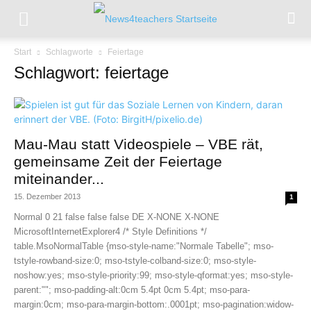
Start
Schlagworte
Feiertage
Schlagwort: feiertage
Mau-Mau statt Videospiele – VBE rät,
gemeinsame Zeit der Feiertage
miteinander...
15. Dezember 2013
1
Normal 0 21 false false false DE X-NONE X-NONE
MicrosoftInternetExplorer4 /* Style Definitions */
table.MsoNormalTable {mso-style-name:"Normale Tabelle"; mso-
tstyle-rowband-size:0; mso-tstyle-colband-size:0; mso-style-
noshow:yes; mso-style-priority:99; mso-style-qformat:yes; mso-style-
parent:""; mso-padding-alt:0cm 5.4pt 0cm 5.4pt; mso-para-
margin:0cm; mso-para-margin-bottom:.0001pt; mso-pagination:widow-