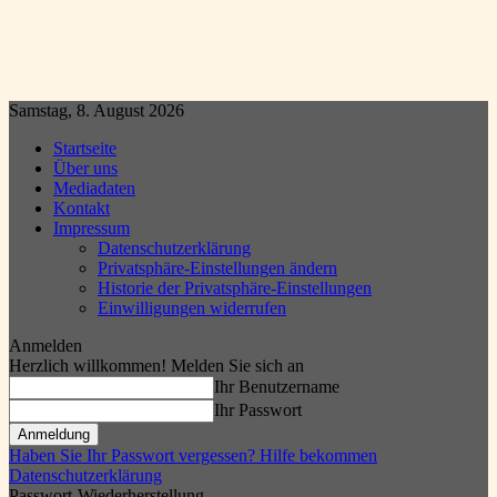
Samstag, 8. August 2026
Startseite
Über uns
Mediadaten
Kontakt
Impressum
Datenschutzerklärung
Privatsphäre-Einstellungen ändern
Historie der Privatsphäre-Einstellungen
Einwilligungen widerrufen
Anmelden
Herzlich willkommen! Melden Sie sich an
Ihr Benutzername
Ihr Passwort
Haben Sie Ihr Passwort vergessen? Hilfe bekommen
Datenschutzerklärung
Passwort-Wiederherstellung