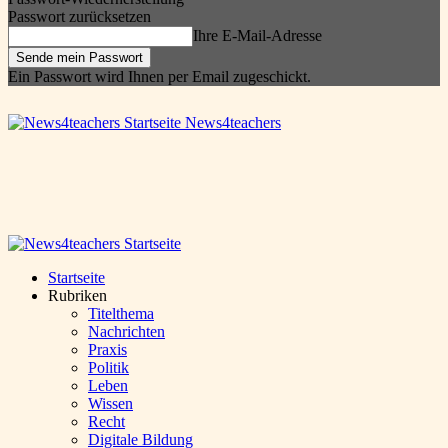
Passwort zurücksetzen
Ihre E-Mail-Adresse
Ein Passwort wird Ihnen per Email zugeschickt.
News4teachers
Startseite
Rubriken
Titelthema
Nachrichten
Praxis
Politik
Leben
Wissen
Recht
Digitale Bildung