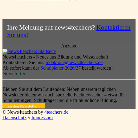
Ihre Meldung auf news4teachers?
Kontaktieren
Sie uns!
Anzeige
News4teachers - Neues aus Bildung und Wissenschaft
Kontaktieren Sie uns:
redaktion@news4teachers.de
Ab sofort kann der
Schulplaner 2026/27
bestellt werden!
Newsletter
Bleiben Sie auf dem Laufenden: Neben unserem täglichen
Newsletter bieten wir auch spezielle Fachnewsletter – etwa für
Schulleitungen, Schulträger und die frühkindliche Bildung.
Zu den Newslettern
© News4teachers by
4teachers.de
Datenschutz
//
Impressum