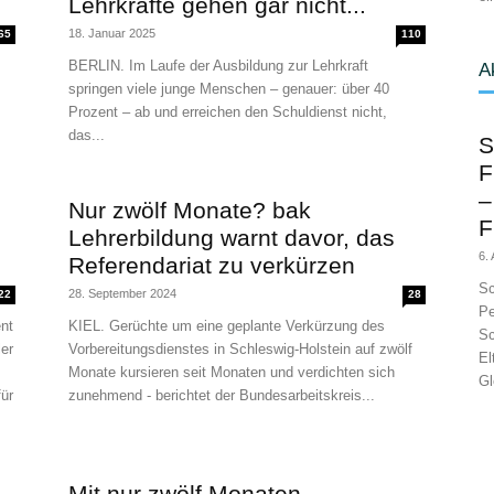
Lehrkräfte gehen gar nicht...
18. Januar 2025
65
110
BERLIN. Im Laufe der Ausbildung zur Lehrkraft
A
springen viele junge Menschen – genauer: über 40
Prozent – ab und erreichen den Schuldienst nicht,
das...
S
F
–
Nur zwölf Monate? bak
F
Lehrerbildung warnt davor, das
6.
Referendariat zu verkürzen
Sc
28. September 2024
22
28
Pe
nt
KIEL. Gerüchte um eine geplante Verkürzung des
Sc
er
Vorbereitungsdienstes in Schleswig-Holstein auf zwölf
El
Monate kursieren seit Monaten und verdichten sich
Gl
ür
zunehmend - berichtet der Bundesarbeitskreis...
Mit nur zwölf Monaten