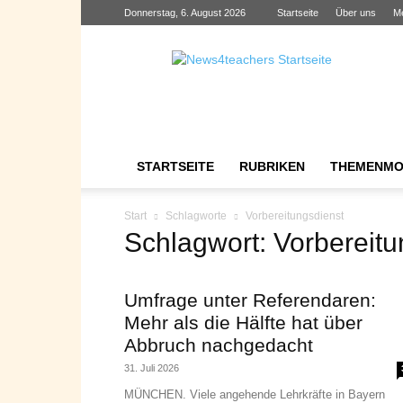
Donnerstag, 6. August 2026
Startseite
Über uns
M
News4teachers
STARTSEITE
RUBRIKEN
THEMENMO
Start
Schlagworte
Vorbereitungsdienst
Schlagwort: Vorbereitu
Umfrage unter Referendaren:
Mehr als die Hälfte hat über
Abbruch nachgedacht
31. Juli 2026
MÜNCHEN. Viele angehende Lehrkräfte in Bayern