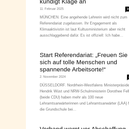
kündigt Klage an
11. Februar 2025
1
MÜNCHEN. Eine angehende Lehrerin wird nicht zum
Referendariat zugelassen. Ihr Engagement als
Klimaaktivistin ist laut Kultusministerium aber nicht
ausschlaggebend dafür. Es ist offiziell: Ich habe...
Start Referendariat: „Freuen Sie
sich auf tolle Menschen und
spannende Arbeitsorte!“
2. November 2024
DÜSSELDORF. Nordrhein-Westfalens Ministerpräside
Hendrik Wüst und NRW-Schulministerin Dorothee Fell
(beide CDU) haben mehr als 100 neue
Lehramtsanwärterinnen und Lehramtsanwärter (LAA) f
die Grundschule bei...
Verband warnt vor Abschaffung