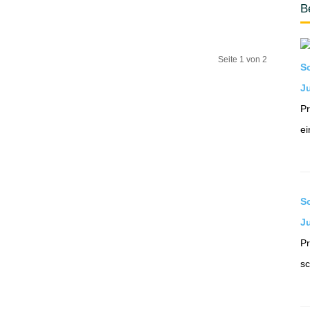
B
Seite 1 von 2
S
Ju
Pr
ei
S
J
Pr
sc