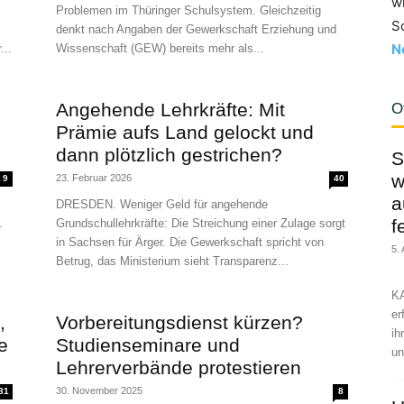
w
Problemen im Thüringer Schulsystem. Gleichzeitig
S
denkt nach Angaben der Gewerkschaft Erziehung und
N
...
Wissenschaft (GEW) bereits mehr als...
Angehende Lehrkräfte: Mit
O
Prämie aufs Land gelockt und
dann plötzlich gestrichen?
S
w
23. Februar 2026
9
40
a
DRESDEN. Weniger Geld für angehende
f
.
Grundschullehrkräfte: Die Streichung einer Zulage sorgt
in Sachsen für Ärger. Die Gewerkschaft spricht von
5.
Betrug, das Ministerium sieht Transparenz...
KA
er
,
Vorbereitungsdienst kürzen?
ih
e
Studienseminare und
un
Lehrerverbände protestieren
30. November 2025
81
8