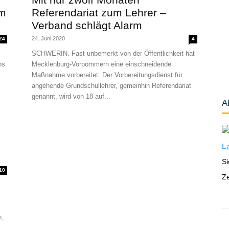
im
Referendariat zum Lehrer –
Verband schlägt Alarm
24. Juni 2020
24
4
SCHWERIN. Fast unbemerkt von der Öffentlichkeit hat
ns
Mecklenburg-Vorpommern eine einschneidende
Maßnahme vorbereitet: Der Vorbereitungsdienst für
angehende Grundschullehrer, gemeinhin Referendariat
genannt, wird von 18 auf...
A
La
Si
10
Ze
n,