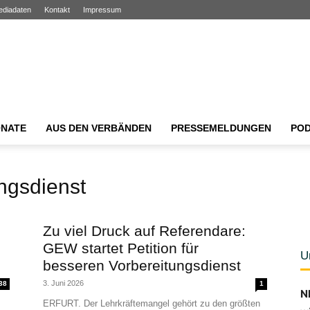
ediadaten
Kontakt
Impressum
NATE
AUS DEN VERBÄNDEN
PRESSEMELDUNGEN
PO
ngsdienst
Zu viel Druck auf Referendare:
GEW startet Petition für
U
besseren Vorbereitungsdienst
3. Juni 2026
38
1
N
ERFURT. Der Lehrkräftemangel gehört zu den größten