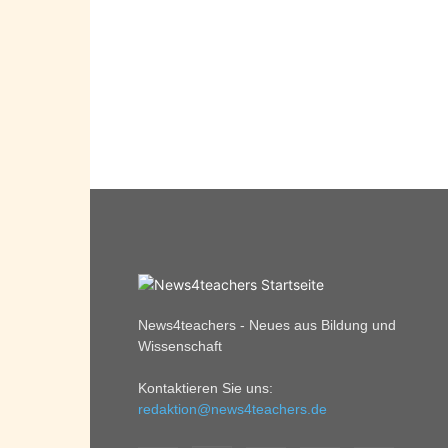
News4teachers - Neues aus Bildung und
Wissenschaft
Kontaktieren Sie uns:
redaktion@news4teachers.de