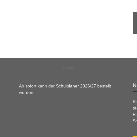
Anzeige
N
Ab sofort kann der
Schulplaner 2026/27
bestellt
werden!
B
tä
Fa
Sc