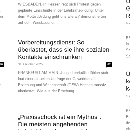
U
WIESBADEN. In Hessen regt sich Protest gegen
G
,
geplante Einschnitte in der Lehrkräftebildung. Unter
R
en
dem Motto „Bildung geht uns alle an“ demonstrierten
auf dem Wiesbadener...
4.
BE
Vorbereitungsdienst: So
in
überlastet, dass sie ihre sozialen
Sc
Kontakte einschränken
Sc
31. Oktober 2025
16
82
FRANKFURT AM MAIN. Junge Lehrkräfte fühlen sich
Ü
laut einer aktuellen Umfrage der Gewerkschaft
k
m
Erziehung und Wissenschaft (GEW) Hessen massiv
k
überlastet. Wie aus der Erhebung...
4.
BE
„Praxisschock ist ein Mythos“:
Be
e
Die meisten angehenden
de
ei