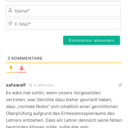
Na
E-
Mail
3
KOMMENTARE
sofawolf
8 Jahre zuvor
Es wäre mal schön, wenn unsere Vorgesetzten
vertreten, was Gerichte dazu bisher geurteilt haben,
dass „normale Noten“ sich inhaltlich einer gerichtlichen
Überprüfung aufgrund des Ermessensspielraums des
Lehrers entziehen. Dass ein Lehrer dennoch seine Noten
begründen können sollte, sollte klar sein.