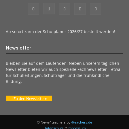
Ab sofort kann der
Schulplaner 2026/27
bestellt werden!
Newsletter
Bleiben Sie auf dem Laufenden: Neben unserem täglichen
Newsletter bieten wir auch spezielle Fachnewsletter – etwa
für Schulleitungen, Schulträger und die frühkindliche
Bildung.
Zu den Newslettern
© News4teachers by
4teachers.de
Datenschutz
//
Impressum