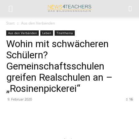
Start
Aus den Verbänden
Aus den Verbänden
Leben
Titelthema
Wohin mit schwächeren
Schülern?
Gemeinschaftsschulen
greifen Realschulen an –
„Rosinenpickerei“
9. Februar 2020
16