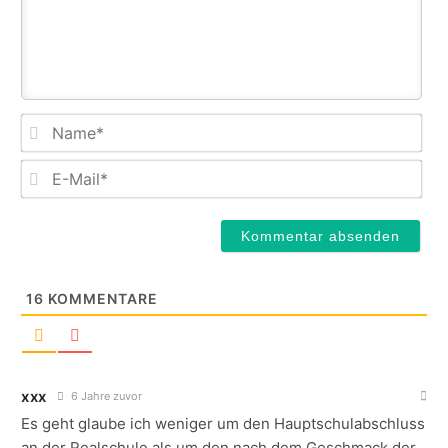
Na
E-
Mail
16
KOMMENTARE
xxx
6 Jahre zuvor
Es geht glaube ich weniger um den Hauptschulabschluss
an der Realschule als um den nach dem Geschmack der