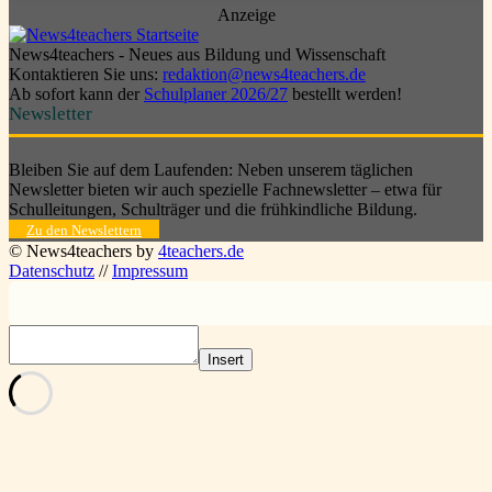
Anzeige
News4teachers - Neues aus Bildung und Wissenschaft
Kontaktieren Sie uns:
redaktion@news4teachers.de
Ab sofort kann der
Schulplaner 2026/27
bestellt werden!
Newsletter
Bleiben Sie auf dem Laufenden: Neben unserem täglichen
Newsletter bieten wir auch spezielle Fachnewsletter – etwa für
Schulleitungen, Schulträger und die frühkindliche Bildung.
Zu den Newslettern
© News4teachers by
4teachers.de
Datenschutz
//
Impressum
Insert