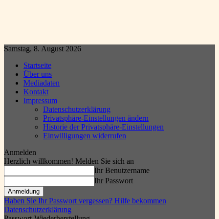
Samstag, 8. August 2026
Startseite
Über uns
Mediadaten
Kontakt
Impressum
Datenschutzerklärung
Privatsphäre-Einstellungen ändern
Historie der Privatsphäre-Einstellungen
Einwilligungen widerrufen
Anmelden
Herzlich willkommen! Melden Sie sich an
Ihr Benutzername
Ihr Passwort
Haben Sie Ihr Passwort vergessen? Hilfe bekommen
Datenschutzerklärung
Passwort-Wiederherstellung