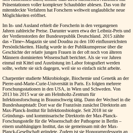
Präsentationen voller komplexer Schaubilder ablesen. Das von ihr
mitentdeckte Verfahren hat Forschern weltweit unglaubliche neue
Möglichkeiten eröffnet.
Im In- und Ausland erhielt die Forscherin in den vergangenen
Jahren zahlreiche Preise. Darunter waren etwa der Leibniz-Preis und
der Verdienstorden der Bundesrepublik Deutschland. 2015 zählte
das «Time»-Magazin sie und Doudna zu den 100 einflussreichsten
Persönlichkeiten. Häufig wurde in der Publikumspresse über die
Geschichte der relativ jungen Frauen in der oft noch von älteren
Männern dominierten Wissenschaft berichtet. Als sie vor Jahren
einmal mit Kittel und Ausrüstung im Labor fotografiert werden
sollte, wehrte sie sich dagegen, weil sie so einfach nicht arbeite.
Charpentier studierte Mikrobiologie, Biochemie und Genetik an der
Pierre-und-Marie-Curie-Universität in Paris. Es folgten mehrere
Forschungsstationen in den USA, in Wien und Schweden. Von
2013 bis 2015 war sie am Helmholtz-Zentrum für
Infektionsforschung in Braunschweig tätig. Dann der Wechsel in die
Bundeshauptstadt: Dort war die Französin zunächst Direktorin am
Max-Planck-Institut für Infektionsbiologie. Seit 2018 ist sie
Gründungs- und kommissarische Direktorin der Max-Planck-
Forschungsstelle für die Wissenschaft der Pathogene in Berlin –
einem unabhängigen Institut, das sie gemeinsam mit der Max-
Planck-Gesellschaft gründete. Zudem ist sie Honorarprofessorin an