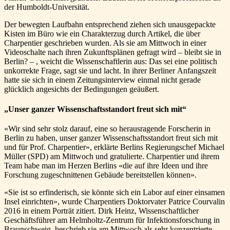
der Humboldt-Universität.
Der bewegten Laufbahn entsprechend ziehen sich unausgepackte
Kisten im Büro wie ein Charakterzug durch Artikel, die über
Charpentier geschrieben wurden. Als sie am Mittwoch in einer
Videoschalte nach ihren Zukunftsplänen gefragt wird – bleibt sie in
Berlin? – , weicht die Wissenschaftlerin aus: Das sei eine politisch
unkorrekte Frage, sagt sie und lacht. In ihrer Berliner Anfangszeit
hatte sie sich in einem Zeitungsinterview einmal nicht gerade
glücklich angesichts der Bedingungen geäußert.
„Unser ganzer Wissenschaftsstandort freut sich mit“
«Wir sind sehr stolz darauf, eine so herausragende Forscherin in
Berlin zu haben, unser ganzer Wissenschaftsstandort freut sich mit
und für Prof. Charpentier», erklärte Berlins Regierungschef Michael
Müller (SPD) am Mittwoch und gratulierte. Charpentier und ihrem
Team habe man im Herzen Berlins «die auf ihre Ideen und ihre
Forschung zugeschnittenen Gebäude bereitstellen können».
«Sie ist so erfinderisch, sie könnte sich ein Labor auf einer einsamen
Insel einrichten», wurde Charpentiers Doktorvater Patrice Courvalin
2016 in einem Porträt zitiert. Dirk Heinz, Wissenschaftlicher
Geschäftsführer am Helmholtz-Zentrum für Infektionsforschung in
Braunschweig, beschrieb sie am Mittwoch als sehr konzentrierte