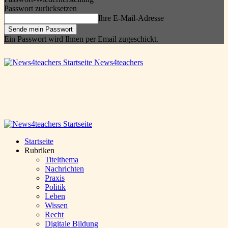
Passwort zurücksetzen
Ihre E-Mail-Adresse
Ein Passwort wird Ihnen per Email zugeschickt.
News4teachers
Startseite
Rubriken
Titelthema
Nachrichten
Praxis
Politik
Leben
Wissen
Recht
Digitale Bildung