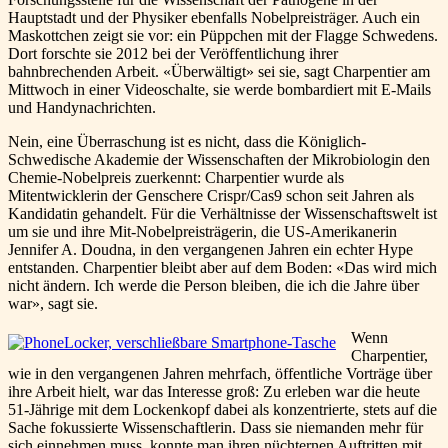
Hauptstadt und der Physiker ebenfalls Nobelpreisträger. Auch ein
Maskottchen zeigt sie vor: ein Püppchen mit der Flagge Schwedens.
Dort forschte sie 2012 bei der Veröffentlichung ihrer
bahnbrechenden Arbeit. «Überwältigt» sei sie, sagt Charpentier am
Mittwoch in einer Videoschalte, sie werde bombardiert mit E-Mails
und Handynachrichten.
Nein, eine Überraschung ist es nicht, dass die Königlich-
Schwedische Akademie der Wissenschaften der Mikrobiologin den
Chemie-Nobelpreis zuerkennt: Charpentier wurde als
Mitentwicklerin der Genschere Crispr/Cas9 schon seit Jahren als
Kandidatin gehandelt. Für die Verhältnisse der Wissenschaftswelt ist
um sie und ihre Mit-Nobelpreisträgerin, die US-Amerikanerin
Jennifer A. Doudna, in den vergangenen Jahren ein echter Hype
entstanden. Charpentier bleibt aber auf dem Boden: «Das wird mich
nicht ändern. Ich werde die Person bleiben, die ich die Jahre über
war», sagt sie.
Wenn
Charpentier,
wie in den vergangenen Jahren mehrfach, öffentliche Vorträge über
ihre Arbeit hielt, war das Interesse groß: Zu erleben war die heute
51-Jährige mit dem Lockenkopf dabei als konzentrierte, stets auf die
Sache fokussierte Wissenschaftlerin. Dass sie niemanden mehr für
sich einnehmen muss, konnte man ihren nüchternen Auftritten mit