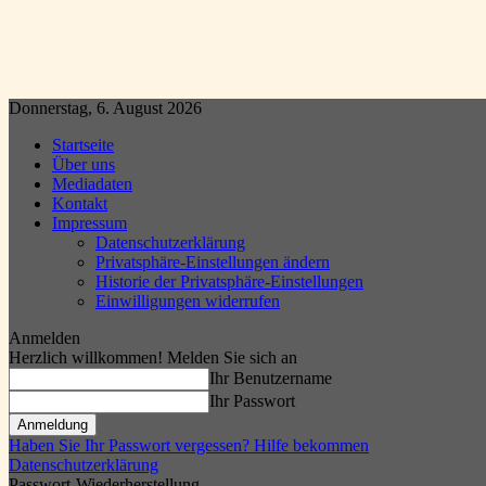
Donnerstag, 6. August 2026
Startseite
Über uns
Mediadaten
Kontakt
Impressum
Datenschutzerklärung
Privatsphäre-Einstellungen ändern
Historie der Privatsphäre-Einstellungen
Einwilligungen widerrufen
Anmelden
Herzlich willkommen! Melden Sie sich an
Ihr Benutzername
Ihr Passwort
Haben Sie Ihr Passwort vergessen? Hilfe bekommen
Datenschutzerklärung
Passwort-Wiederherstellung