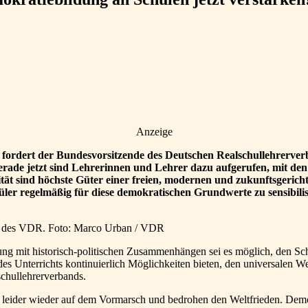
Anzeige
 fordert der Bundesvorsitzende des Deutschen Realschullehrerve
erade jetzt sind Lehrerinnen und Lehrer dazu aufgerufen, mit de
tät sind höchste Güter einer freien, modernen und zukunftsgerichte
üler regelmäßig für diese demokratischen Grundwerte zu sensibilis
er des VDR. Foto: Marco Urban / VDR
ng mit historisch-politischen Zusammenhängen sei es möglich, den Sch
s Unterrichts kontinuierlich Möglichkeiten bieten, den universalen W
chullehrerverbands.
e leider wieder auf dem Vormarsch und bedrohen den Weltfrieden. Demokr