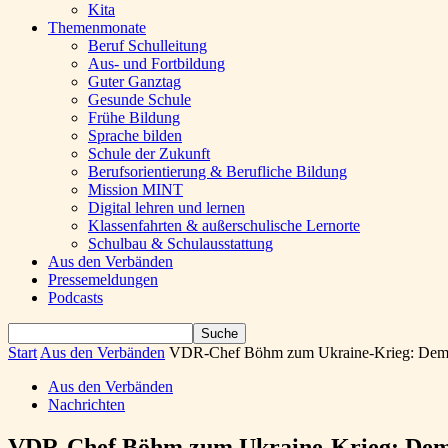
Kita
Themenmonate
Beruf Schulleitung
Aus- und Fortbildung
Guter Ganztag
Gesunde Schule
Frühe Bildung
Sprache bilden
Schule der Zukunft
Berufsorientierung & Berufliche Bildung
Mission MINT
Digital lehren und lernen
Klassenfahrten & außerschulische Lernorte
Schulbau & Schulausstattung
Aus den Verbänden
Pressemeldungen
Podcasts
Start
Aus den Verbänden
VDR-Chef Böhm zum Ukraine-Krieg: Demokra
Aus den Verbänden
Nachrichten
VDR-Chef Böhm zum Ukraine-Krieg: Demok