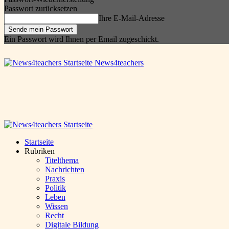
Passwort zurücksetzen
Ihre E-Mail-Adresse
Ein Passwort wird Ihnen per Email zugeschickt.
News4teachers
Startseite
Rubriken
Titelthema
Nachrichten
Praxis
Politik
Leben
Wissen
Recht
Digitale Bildung