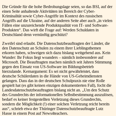
Die Gründe für die hohe Bedrohungslage seien, so das BSI, auf der
einen Seite anhaltende Aktivitäten im Bereich der Cyber-
Kriminalität sowie Cyber-Angriffe im Kontext des russischen
Angriffs auf die Ukraine, auf der anderen Seite aber auch „in vielen
Fällen eine unzureichende Produktqualität von IT- und Software-
Produkten“. Das wirft die Frage auf: Werden Schuldaten in
Deutschland denn vernünftig geschützt?
Zweifel sind erlaubt. Die Datenschutzbeauftragten der Länder, die
den Datenschutz an Schulen zu einem ihrer Lieblingsthemen
erkoren haben, schweigen sich dazu bislang weitgehend aus. Kein
Wunder: Ihr Fokus liegt woanders – nämlich insbesondere auf
Microsoft. Die Beauftragten machen nämlich seit Jahren Stimmung
gegen den Einsatz von US-Software im Bildungsbetrieb
hierzulande. Kernargument: Es sei nicht gewährleistet, dass
deutsche Schülerdaten in die Hände von US-Geheimdiensten
gelangen. Dass das in der deutschen Schulpraxis nie eine Rolle
gespielt hat (es gibt keinen einzigen dokumentierten Fall), focht die
Landesdatenschutzbeauftragten bislang nicht an. „Um den Schutz
des Grundrechts der informationellen Selbstbestimmung auszulösen,
bedarf es keiner festgestellten Verletzung dieses Grundrechts,
sondern die Möglichkeit (!) einer solchen Verletzung reicht bereits
aus“, schrieb etwa der Thüringer Datenschutzbeauftragte Lutz
Hasse in einem Post auf News4teachers.