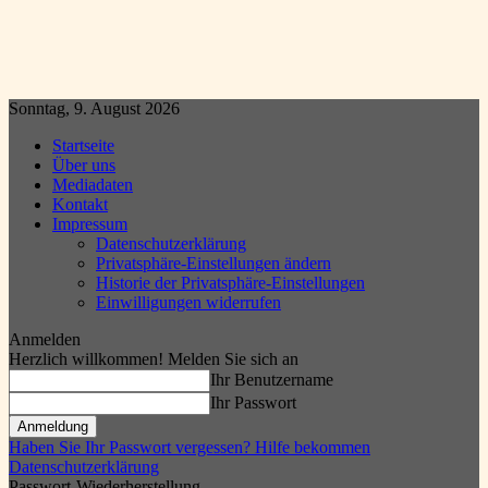
Sonntag, 9. August 2026
Startseite
Über uns
Mediadaten
Kontakt
Impressum
Datenschutzerklärung
Privatsphäre-Einstellungen ändern
Historie der Privatsphäre-Einstellungen
Einwilligungen widerrufen
Anmelden
Herzlich willkommen! Melden Sie sich an
Ihr Benutzername
Ihr Passwort
Haben Sie Ihr Passwort vergessen? Hilfe bekommen
Datenschutzerklärung
Passwort-Wiederherstellung