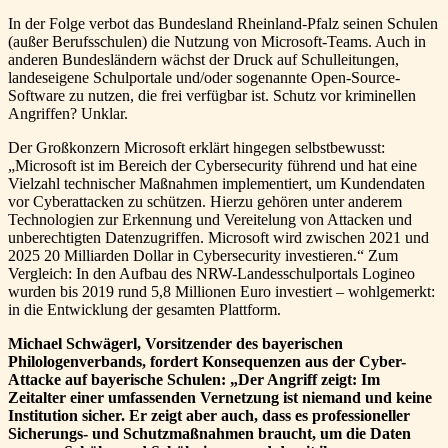
In der Folge verbot das Bundesland Rheinland-Pfalz seinen Schulen
(außer Berufsschulen) die Nutzung von Microsoft-Teams. Auch in
anderen Bundesländern wächst der Druck auf Schulleitungen,
landeseigene Schulportale und/oder sogenannte Open-Source-
Software zu nutzen, die frei verfügbar ist. Schutz vor kriminellen
Angriffen? Unklar.
Der Großkonzern Microsoft erklärt hingegen selbstbewusst:
„Microsoft ist im Bereich der Cybersecurity führend und hat eine
Vielzahl technischer Maßnahmen implementiert, um Kundendaten
vor Cyberattacken zu schützen. Hierzu gehören unter anderem
Technologien zur Erkennung und Vereitelung von Attacken und
unberechtigten Datenzugriffen. Microsoft wird zwischen 2021 und
2025 20 Milliarden Dollar in Cybersecurity investieren.“ Zum
Vergleich: In den Aufbau des NRW-Landesschulportals Logineo
wurden bis 2019 rund 5,8 Millionen Euro investiert – wohlgemerkt:
in die Entwicklung der gesamten Plattform.
Michael Schwägerl, Vorsitzender des bayerischen
Philologenverbands, fordert Konsequenzen aus der Cyber-
Attacke auf bayerische Schulen: „Der Angriff zeigt: Im
Zeitalter einer umfassenden Vernetzung ist niemand und keine
Institution sicher. Er zeigt aber auch, dass es professioneller
Sicherungs- und Schutzmaßnahmen braucht, um die Daten