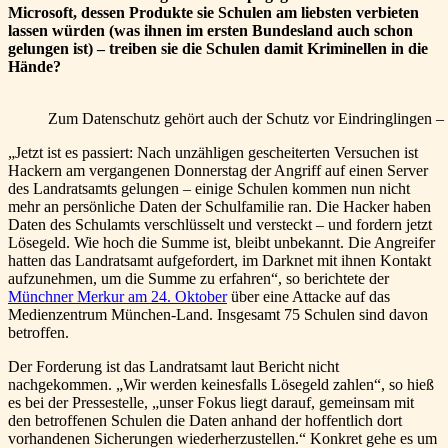
Microsoft, dessen Produkte sie Schulen am liebsten verbieten
lassen würden (was ihnen im ersten Bundesland auch schon
gelungen ist) – treiben sie die Schulen damit Kriminellen in die
Hände?
Zum Datenschutz gehört auch der Schutz vor Eindringlingen – i
„Jetzt ist es passiert: Nach unzähligen gescheiterten Versuchen ist
Hackern am vergangenen Donnerstag der Angriff auf einen Server
des Landratsamts gelungen – einige Schulen kommen nun nicht
mehr an persönliche Daten der Schulfamilie ran. Die Hacker haben
Daten des Schulamts verschlüsselt und versteckt – und fordern jetzt
Lösegeld. Wie hoch die Summe ist, bleibt unbekannt. Die Angreifer
hatten das Landratsamt aufgefordert, im Darknet mit ihnen Kontakt
aufzunehmen, um die Summe zu erfahren“, so berichtete der
Münchner Merkur am 24. Oktober
über eine Attacke auf das
Medienzentrum München-Land. Insgesamt 75 Schulen sind davon
betroffen.
Der Forderung ist das Landratsamt laut Bericht nicht
nachgekommen. „Wir werden keinesfalls Lösegeld zahlen“, so hieß
es bei der Pressestelle, „unser Fokus liegt darauf, gemeinsam mit
den betroffenen Schulen die Daten anhand der hoffentlich dort
vorhandenen Sicherungen wiederherzustellen.“ Konkret gehe es um