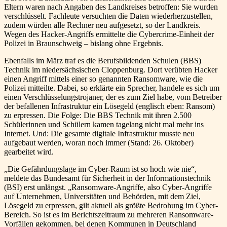
Eltern waren nach Angaben des Landkreises betroffen: Sie wurden
verschlüsselt. Fachleute versuchten die Daten wiederherzustellen,
zudem würden alle Rechner neu aufgesetzt, so der Landkreis.
Wegen des Hacker-Angriffs ermittelte die Cybercrime-Einheit der
Polizei in Braunschweig – bislang ohne Ergebnis.
Ebenfalls im März traf es die Berufsbildenden Schulen (BBS)
Technik im niedersächsischen Cloppenburg. Dort verübten Hacker
einen Angriff mittels einer so genannten Ransomware, wie die
Polizei mitteilte. Dabei, so erklärte ein Sprecher, handele es sich um
einen Verschlüsselungstrojaner, der es zum Ziel habe, vom Betreiber
der befallenen Infrastruktur ein Lösegeld (englisch eben: Ransom)
zu erpressen. Die Folge: Die BBS Technik mit ihren 2.500
Schülerinnen und Schülern kamen tagelang nicht mal mehr ins
Internet. Und: Die gesamte digitale Infrastruktur musste neu
aufgebaut werden, woran noch immer (Stand: 26. Oktober)
gearbeitet wird.
„Die Gefährdungslage im Cyber-Raum ist so hoch wie nie“,
meldete das Bundesamt für Sicherheit in der Informationstechnik
(BSI) erst unlängst. „Ransomware-Angriffe, also Cyber-Angriffe
auf Unternehmen, Universitäten und Behörden, mit dem Ziel,
Lösegeld zu erpressen, gilt aktuell als größte Bedrohung im Cyber-
Bereich. So ist es im Berichtszeitraum zu mehreren Ransomware-
Vorfällen gekommen, bei denen Kommunen in Deutschland