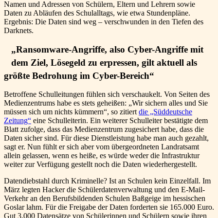
Namen und Adressen von Schülern, Eltern und Lehrern sowie
Daten zu Abläufen des Schulalltags, wie etwa Stundenpläne.
Ergebnis: Die Daten sind weg – verschwunden in den Tiefen des
Darknets.
„Ransomware-Angriffe, also Cyber-Angriffe mit
dem Ziel, Lösegeld zu erpressen, gilt aktuell als
größte Bedrohung im Cyber-Bereich“
Betroffene Schulleitungen fühlen sich verschaukelt. Von Seiten des
Medienzentrums habe es stets geheißen: „Wir sichern alles und Sie
müssen sich um nichts kümmern“, so zitiert
die „Süddeutsche
Zeitung“
eine Schulleiterin. Ein weiterer Schulleiter bestätigte dem
Blatt zufolge, dass das Medienzentrum zugesichert habe, dass die
Daten sicher sind. Für diese Dienstleistung habe man auch gezahlt,
sagt er. Nun fühlt er sich aber vom übergeordneten Landratsamt
allein gelassen, wenn es heiße, es würde weder die Infrastruktur
weiter zur Verfügung gestellt noch die Daten wiederhergestellt.
Datendiebstahl durch Kriminelle? Ist an Schulen kein Einzelfall. Im
März legten Hacker die Schülerdatenverwaltung und den E-Mail-
Verkehr an den Berufsbildenden Schulen Baßgeige im hessischen
Goslar lahm. Für die Freigabe der Daten forderten sie 165.000 Euro.
Gut 3.000 Datensätze von Schülerinnen und Schülern sowie ihren