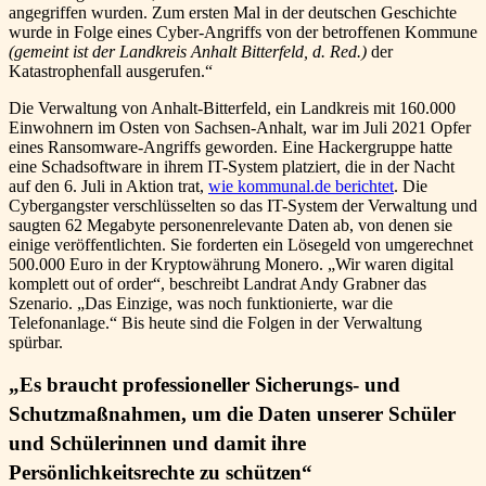
angegriffen wurden. Zum ersten Mal in der deutschen Geschichte
wurde in Folge eines Cyber-Angriffs von der betroffenen Kommune
(gemeint ist der Landkreis Anhalt Bitterfeld, d. Red.)
der
Katastrophenfall ausgerufen.“
Die Verwaltung von Anhalt-Bitterfeld, ein Landkreis mit 160.000
Einwohnern im Osten von Sachsen-Anhalt, war im Juli 2021 Opfer
eines Ransomware-Angriffs geworden. Eine Hackergruppe hatte
eine Schadsoftware in ihrem IT-System platziert, die in der Nacht
auf den 6. Juli in Aktion trat,
wie kommunal.de berichtet
. Die
Cybergangster verschlüsselten so das IT-System der Verwaltung und
saugten 62 Megabyte personenrelevante Daten ab, von denen sie
einige veröffentlichten. Sie forderten ein Lösegeld von umgerechnet
500.000 Euro in der Kryptowährung Monero. „Wir waren digital
komplett out of order“, beschreibt Landrat Andy Grabner das
Szenario. „Das Einzige, was noch funktionierte, war die
Telefonanlage.“ Bis heute sind die Folgen in der Verwaltung
spürbar.
„Es braucht professioneller Sicherungs- und
Schutzmaßnahmen, um die Daten unserer Schüler
und Schülerinnen und damit ihre
Persönlichkeitsrechte zu schützen“