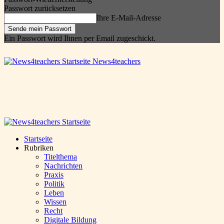
Passwort zurücksetzen
Ihre E-Mail-Adresse
Ein Passwort wird Ihnen per Email zugeschickt.
News4teachers
Startseite
Rubriken
Titelthema
Nachrichten
Praxis
Politik
Leben
Wissen
Recht
Digitale Bildung